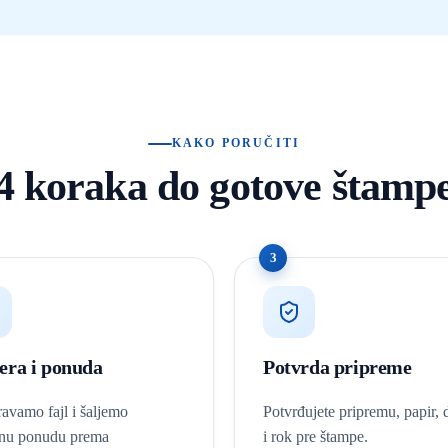
KAKO PORUČITI
4 koraka do gotove štamp
3
era i ponuda
Potvrda pripreme
avamo fajl i šaljemo
Potvrđujete pripremu, papir,
znu ponudu prema
i rok pre štampe.