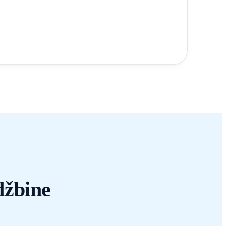
džbine