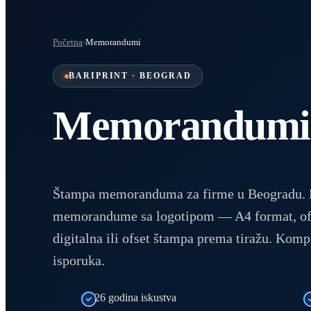
Početna
›
Memorandumi
BARIPRINT · BEOGRAD
Memorandumi
Štampa memoranduma za firme u Beogradu. Ba
memorandume sa logotipom — A4 format, ofs
digitalna ili ofset štampa prema tiražu. Komp
isporuka.
26 godina iskustva