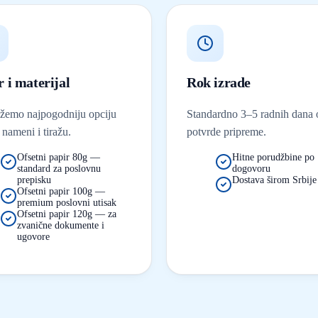
r i materijal
Rok izrade
ažemo najpogodniju opciju
Standardno 3–5 radnih dana 
nameni i tiražu.
potvrde pripreme.
Ofsetni papir 80g —
Hitne porudžbine po
standard za poslovnu
dogovoru
prepisku
Dostava širom Srbije
Ofsetni papir 100g —
premium poslovni utisak
Ofsetni papir 120g — za
zvanične dokumente i
ugovore