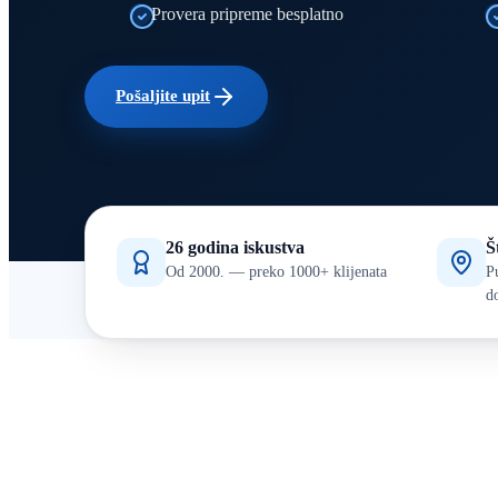
Provera pripreme besplatno
Pošaljite upit
26 godina iskustva
Š
Od 2000. — preko 1000+ klijenata
P
d