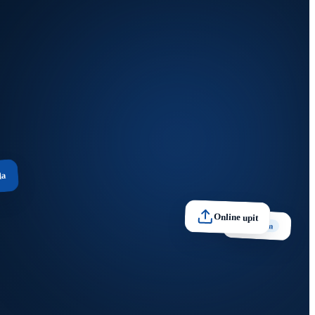
da
Online upit
Premium