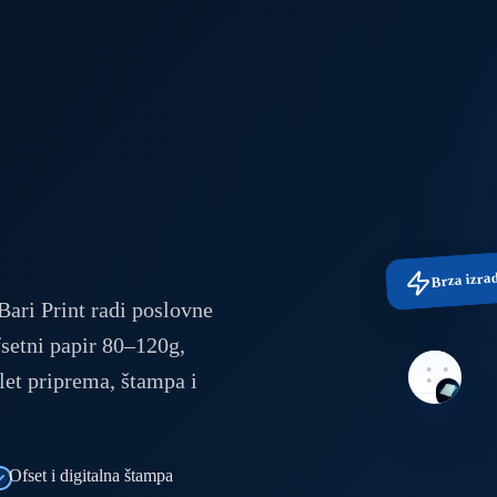
Brza izra
ri Print radi poslovne
etni papir 80–120g,
let priprema, štampa i
Ofset i digitalna štampa