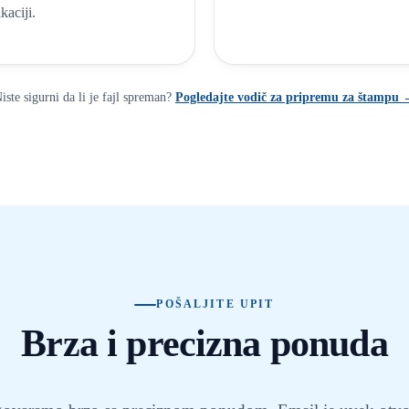
kaciji.
iste sigurni da li je fajl spreman?
Pogledajte vodič za pripremu za štampu
POŠALJITE UPIT
Brza i precizna ponuda