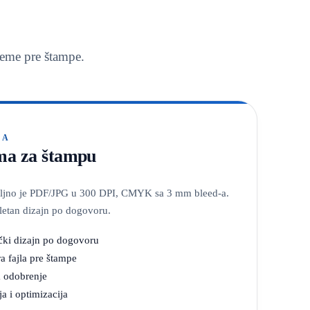
reme pre štampe.
MA
ema za štampu
oljno je PDF/JPG u 300 DPI, CMYK sa 3 mm bleed-a.
etan dizajn po dogovoru.
čki dizajn po dogovoru
a fajla pre štampe
a odobrenje
 i optimizacija