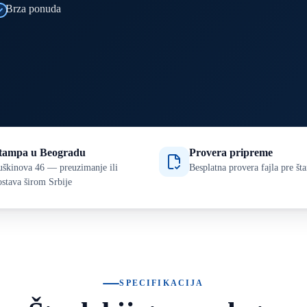
Brza ponuda
tampa u Beogradu
Provera pripreme
uškinova 46 — preuzimanje ili
Besplatna provera fajla pre š
ostava širom Srbije
SPECIFIKACIJA