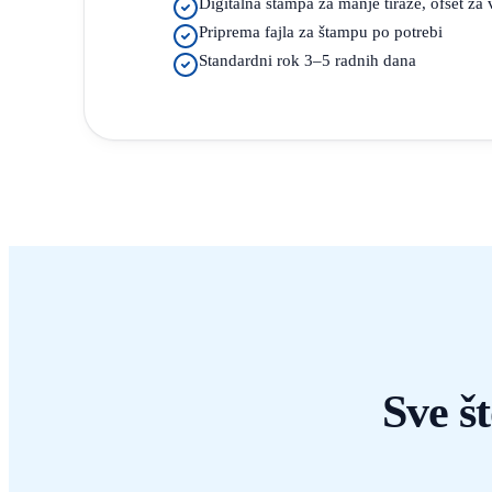
Digitalna štampa za manje tiraže, ofset za
Priprema fajla za štampu po potrebi
Standardni rok 3–5 radnih dana
Sve š