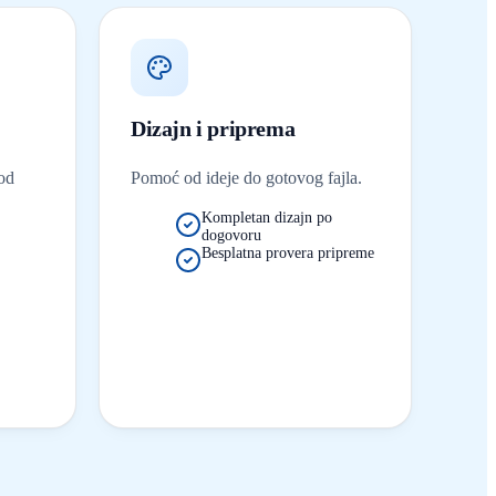
Dizajn i priprema
od
Pomoć od ideje do gotovog fajla.
Kompletan dizajn po
dogovoru
Besplatna provera pripreme