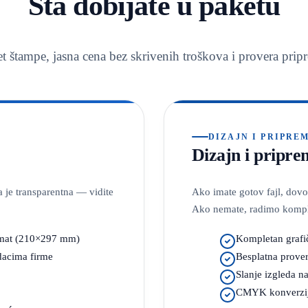
Šta dobijate u paketu
t štampe, jasna cena bez skrivenih troškova i provera prip
DIZAJN I PRIPRE
Dizajn i pripr
 je transparentna — vidite
Ako imate gotov fajl, dov
Ako nemate, radimo kompl
mat (210×297 mm)
Kompletan grafi
dacima firme
Besplatna prover
Slanje izgleda n
CMYK konverzija