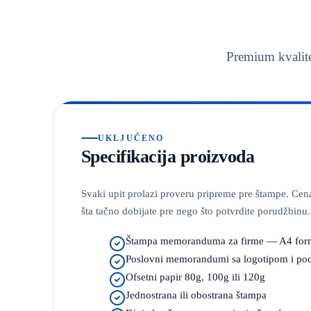
Premium kvalite
UKLJUČENO
Specifikacija proizvoda
Svaki upit prolazi proveru pripreme pre štampe. Cena
šta tačno dobijate pre nego što potvrdite porudžbinu.
Štampa memoranduma za firme — A4 for
Poslovni memorandumi sa logotipom i po
Ofsetni papir 80g, 100g ili 120g
Jednostrana ili obostrana štampa