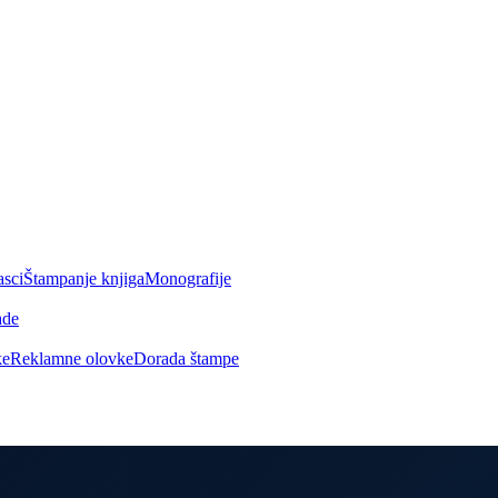
asci
Štampanje knjiga
Monografije
ade
ke
Reklamne olovke
Dorada štampe