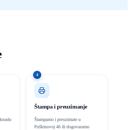
e
4
Štampa i preuzimanje
 doradu
Štampamo i preuzimate u
Puškinovoj 46 ili dogovaramo