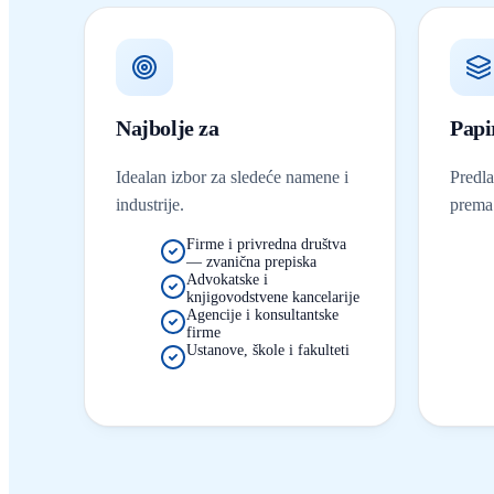
Najbolje za
Papi
Idealan izbor za sledeće namene i
Predl
industrije.
prema 
Firme i privredna društva
— zvanična prepiska
Advokatske i
knjigovodstvene kancelarije
Agencije i konsultantske
firme
Ustanove, škole i fakulteti