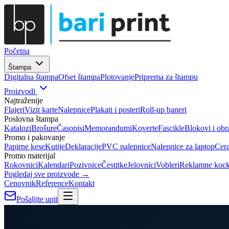
Početna
Štampa
Digitalna štampa
Ofset štampa
Plotovanje
Priprema za štampu
Proizvodi
Najtraženije
Flajeri
Vizit karte
Nalepnice
Plakati i posteri
Roll-up baneri
Poslovna štampa
Katalozi
Brošure
Časopisi
Memorandumi
Koverte
Fascikle
Blokovi i obr
Promo i pakovanje
Papirne kese
Kutije
Deklaracije
PVC nalepnice
Nalepnice za laptop
Cer
Promo materijal
Rokovnici
Kalendari
Pozivnice
Čestitke
Jelovnici
Vobleri
Reklamne koc
Pogledaj sve proizvode →
Cenovnik
Reference
Kontakt
Pošaljite upit