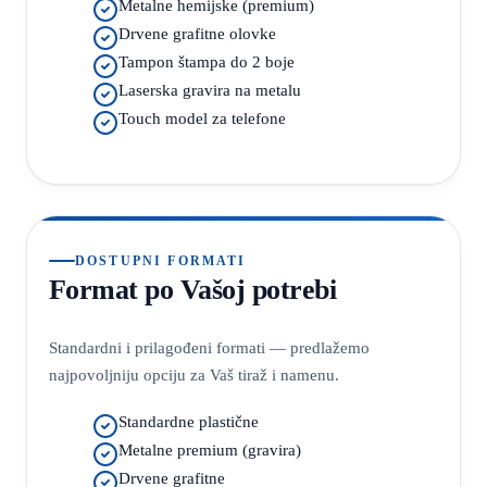
Metalne hemijske (premium)
Drvene grafitne olovke
Tampon štampa do 2 boje
Laserska gravira na metalu
Touch model za telefone
DOSTUPNI FORMATI
Format po Vašoj potrebi
Standardni i prilagođeni formati — predlažemo
najpovoljniju opciju za Vaš tiraž i namenu.
Standardne plastične
Metalne premium (gravira)
Drvene grafitne