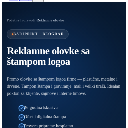
Početna
›
Proizvodi
›
Reklamne olovke
BARIPRINT · BEOGRAD
Reklamne olovke sa
štampom logoa
Promo olovke sa štampom logoa firme — plastične, metalne i
drvene. Tampon štampa i graviranje, mali i veliki tiraži. Idealan
poklon za klijente, sajmove i interne timove.
26 godina iskustva
Ofset i digitalna štampa
Provera pripreme besplatno