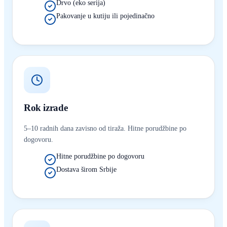
Drvo (eko serija)
Pakovanje u kutiju ili pojedinačno
Rok izrade
5–10 radnih dana zavisno od tiraža. Hitne porudžbine po
dogovoru.
Hitne porudžbine po dogovoru
Dostava širom Srbije