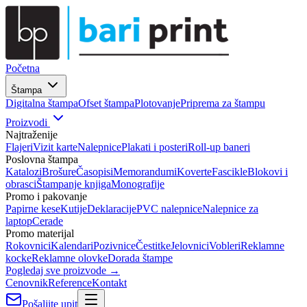
Početna
Štampa
Digitalna štampa
Ofset štampa
Plotovanje
Priprema za štampu
Proizvodi
Najtraženije
Flajeri
Vizit karte
Nalepnice
Plakati i posteri
Roll-up baneri
Poslovna štampa
Katalozi
Brošure
Časopisi
Memorandumi
Koverte
Fascikle
Blokovi i
obrasci
Štampanje knjiga
Monografije
Promo i pakovanje
Papirne kese
Kutije
Deklaracije
PVC nalepnice
Nalepnice za
laptop
Cerade
Promo materijal
Rokovnici
Kalendari
Pozivnice
Čestitke
Jelovnici
Vobleri
Reklamne
kocke
Reklamne olovke
Dorada štampe
Pogledaj sve proizvode →
Cenovnik
Reference
Kontakt
Pošaljite upit