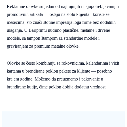
Reklamne olovke su jedan od najtrajnijih i najupotrebljavanijih
promotivnih artikala — ostaju na stolu klijenta i koriste se
mesecima, što znači stotine impresija loga firme bez dodatnih
ulaganja. U Bariprintu nudimo plastične, metalne i drvene
modele, sa tampon štampom za standardne modele i
graviranjem za premium metalne olovke.
Olovke se često kombinuju sa rokovnicima, kalendarima i vizit
kartama u brendirane poklon pakete za klijente — posebno
krajem godine. Možemo da preuzmemo i pakovanje u
brendirane kutije, čime poklon dobija dodatnu vrednost.