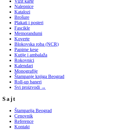
Vizit karte
Nalepnice
Katalozi
Brošure
Plakati i posteri
Fascikle
Memorandumi
Koverte
Blokovska roba (NCR)
Papirne kese
Kutije i ambalaža
Rokovnici
Kalendari
Monografije
Štampanje knjiga Beograd
Roll-up baneri
Svi proizvodi →
Sajt
Štamparija Beograd
Cenovnik
Reference
Kontakt