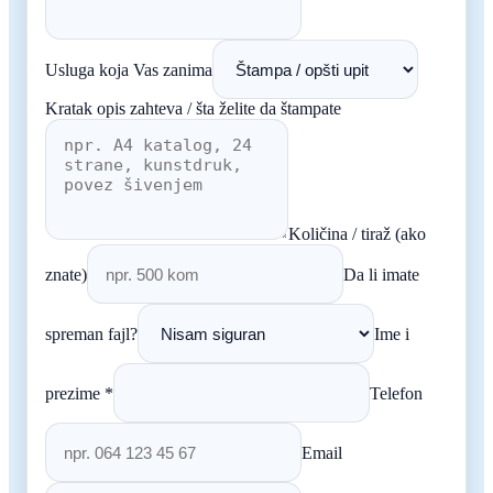
Usluga koja Vas zanima
Kratak opis zahteva / šta želite da štampate
Količina / tiraž (ako
znate)
Da li imate
spreman fajl?
Ime i
prezime *
Telefon
Email