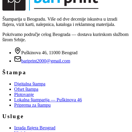
Štamparija u Beogradu. Više od dve decenije iskustva u izradi
flajera, vizit karti, nalepnica, kataloga i reklamnog materijala.
Pokrivamo područje celog Beograda — dostava kurirskom službom
širom Srbije.
Puškinova 46, 11000 Beograd
bariprint2000@gmail.com
Štampa
Digitalna štampa
Ofset štampa
Plotovanje
Lokalna štamparija — Puškinova 46
Priprema za štampu
Usluge
Izrada flajera Beograd