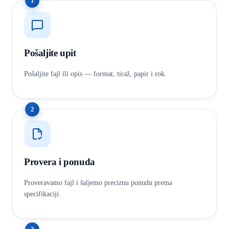
1
Pošaljite upit
Pošaljite fajl ili opis — format, tiraž, papir i rok.
2
Provera i ponuda
Proveravamo fajl i šaljemo preciznu ponudu prema
specifikaciji.