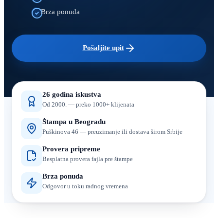
Brza ponuda
Pošaljite upit
26 godina iskustva
Od 2000. — preko 1000+ klijenata
Štampa u Beogradu
Puškinova 46 — preuzimanje ili dostava širom Srbije
Provera pripreme
Besplatna provera fajla pre štampe
Brza ponuda
Odgovor u toku radnog vremena