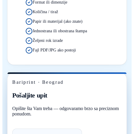
Format ili dimenzije
Količina / tiraž
Papir ili materijal (ako znate)
Jednostrana ili obostrana štampa
Željeni rok izrade
Fajl PDF/JPG ako postoji
Bariprint · Beograd
Pošaljite upit
Opišite šta Vam treba — odgovaramo brzo sa preciznom
ponudom.