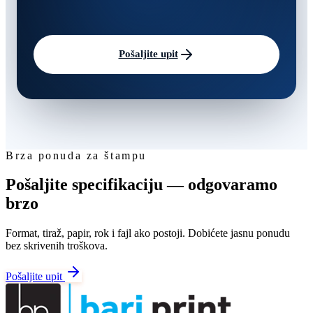
Pošaljite upit
Brza ponuda za štampu
Pošaljite specifikaciju — odgovaramo
brzo
Format, tiraž, papir, rok i fajl ako postoji. Dobićete jasnu ponudu
bez skrivenih troškova.
Pošaljite upit