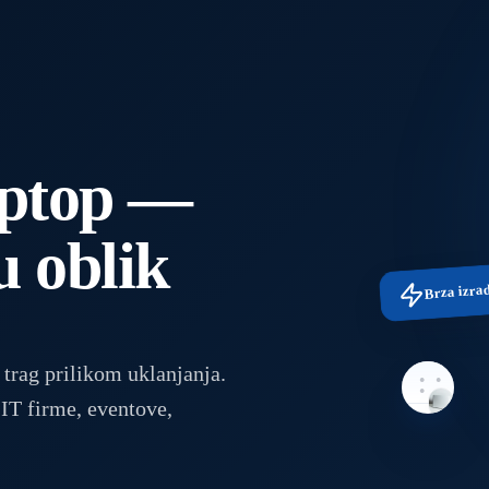
aptop —
u oblik
Brza izra
 trag prilikom uklanjanja.
 IT firme, eventove,