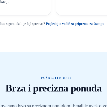
kaciji.
iste sigurni da li je fajl spreman?
Pogledajte vodič za pripremu za štampu
POŠALJITE UPIT
Brza i precizna ponuda
ovaramo brzo sa preciznom ponudom. Email je uvek otvo