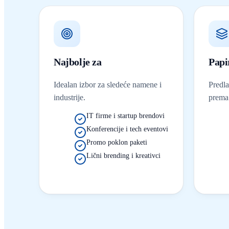
Najbolje za
Papi
Idealan izbor za sledeće namene i
Predl
industrije.
prema 
IT firme i startup brendovi
Konferencije i tech eventovi
Promo poklon paketi
Lični brending i kreativci