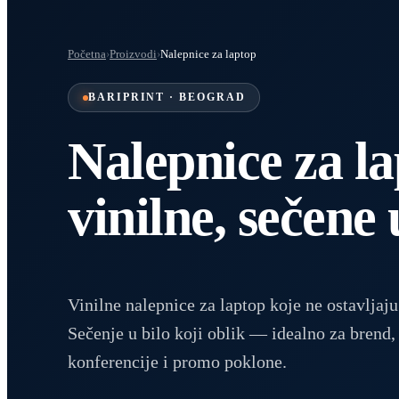
Početna
›
Proizvodi
›
Nalepnice za laptop
BARIPRINT · BEOGRAD
Nalepnice za l
vinilne, sečene 
Vinilne nalepnice za laptop koje ne ostavljaju
Sečenje u bilo koji oblik — idealno za brend,
konferencije i promo poklone.