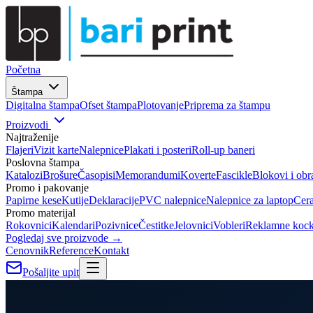
Početna
Štampa
Digitalna štampa
Ofset štampa
Plotovanje
Priprema za štampu
Proizvodi
Najtraženije
Flajeri
Vizit karte
Nalepnice
Plakati i posteri
Roll-up baneri
Poslovna štampa
Katalozi
Brošure
Časopisi
Memorandumi
Koverte
Fascikle
Blokovi i obr
Promo i pakovanje
Papirne kese
Kutije
Deklaracije
PVC nalepnice
Nalepnice za laptop
Cer
Promo materijal
Rokovnici
Kalendari
Pozivnice
Čestitke
Jelovnici
Vobleri
Reklamne koc
Pogledaj sve proizvode →
Cenovnik
Reference
Kontakt
Pošaljite upit