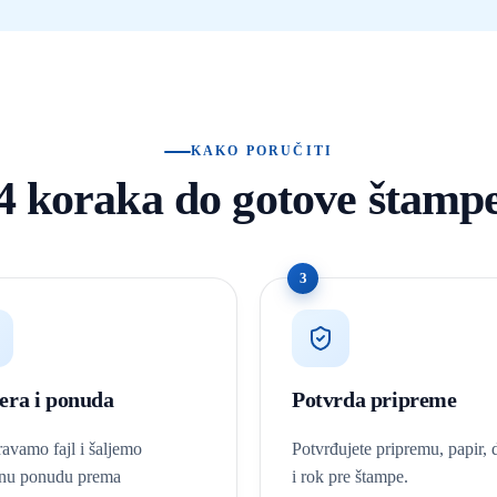
KAKO PORUČITI
4 koraka do gotove štamp
3
era i ponuda
Potvrda pripreme
avamo fajl i šaljemo
Potvrđujete pripremu, papir,
znu ponudu prema
i rok pre štampe.