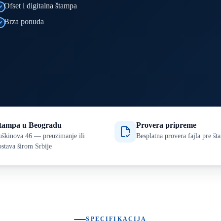
Ofset i digitalna štampa
Brza ponuda
tampa u Beogradu
Provera pripreme
uškinova 46 — preuzimanje ili
Besplatna provera fajla pre š
ostava širom Srbije
SPECIFIKACIJA