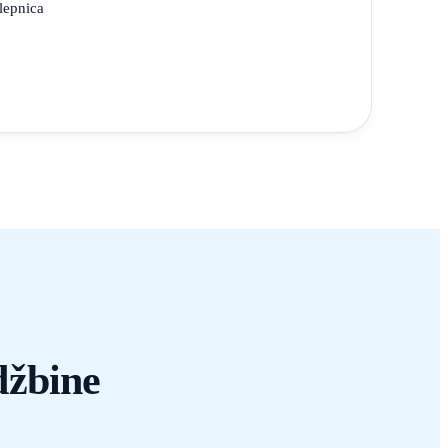
alepnica
džbine