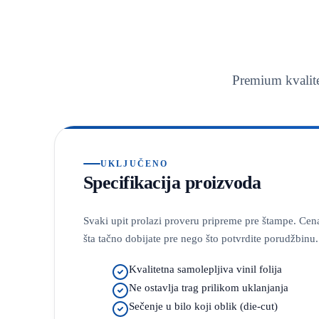
Premium kvalite
UKLJUČENO
Specifikacija proizvoda
Svaki upit prolazi proveru pripreme pre štampe. Cena
šta tačno dobijate pre nego što potvrdite porudžbinu.
Kvalitetna samolepljiva vinil folija
Ne ostavlja trag prilikom uklanjanja
Sečenje u bilo koji oblik (die-cut)