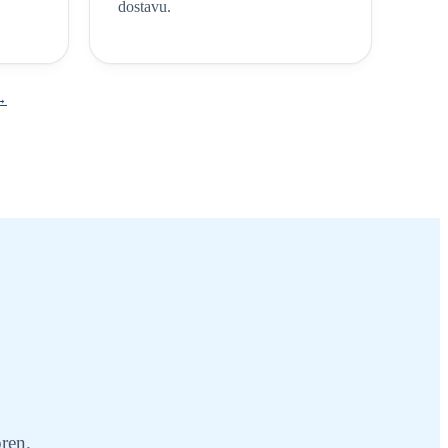
dostavu.
 →
ren.