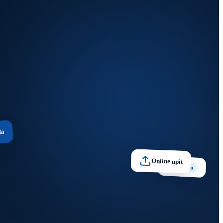
da
Online upit
Premium