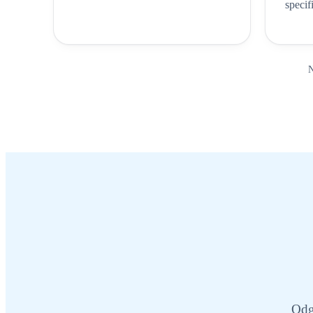
specifi
N
Odg