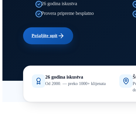
26 godina iskustva
Provera pripreme besplatno
Pošaljite upit
26 godina iskustva
Š
Od 2000. — preko 1000+ klijenata
P
d