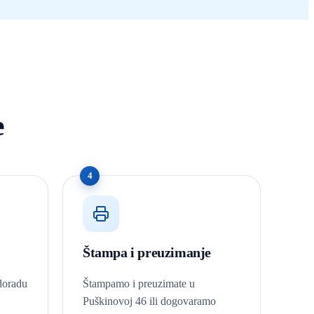
e
4
Štampa i preuzimanje
 doradu
Štampamo i preuzimate u
Puškinovoj 46 ili dogovaramo