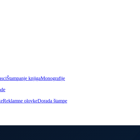
asci
Štampanje knjiga
Monografije
ade
ke
Reklamne olovke
Dorada štampe