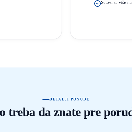
Setovi sa više n
DETALJI PONUDE
to treba da znate pre poru