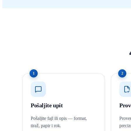
1
2
Pošaljite upit
Prov
Pošaljite fajl ili opis — format,
Prover
tiraž, papir i rok.
preci