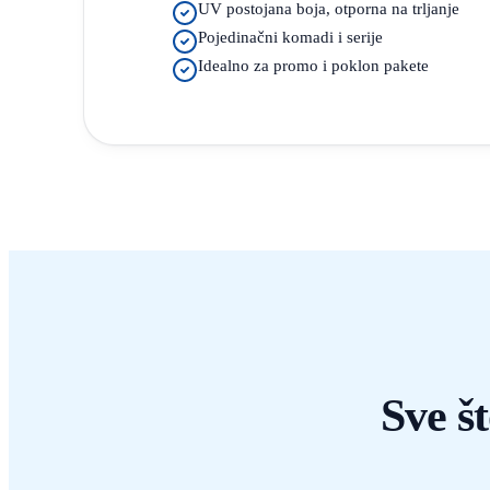
UV postojana boja, otporna na trljanje
Pojedinačni komadi i serije
Idealno za promo i poklon pakete
Sve š