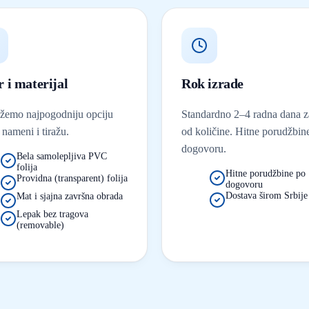
r i materijal
Rok izrade
ažemo najpogodniju opciju
Standardno 2–4 radna dana z
nameni i tiražu.
od količine. Hitne porudžbin
dogovoru.
Bela samolepljiva PVC
folija
Hitne porudžbine po
Providna (transparent) folija
dogovoru
Dostava širom Srbije
Mat i sjajna završna obrada
Lepak bez tragova
(removable)