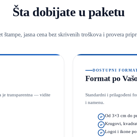
Šta dobijate u paketu
t štampe, jasna cena bez skrivenih troškova i provera prip
DOSTUPNI FORMA
Format po Vašo
 je transparentna — vidite
Standardni i prilagođeni f
i namenu.
Od 3×3 cm do pr
Krugovi, kvadrat
Logoi i ikone po