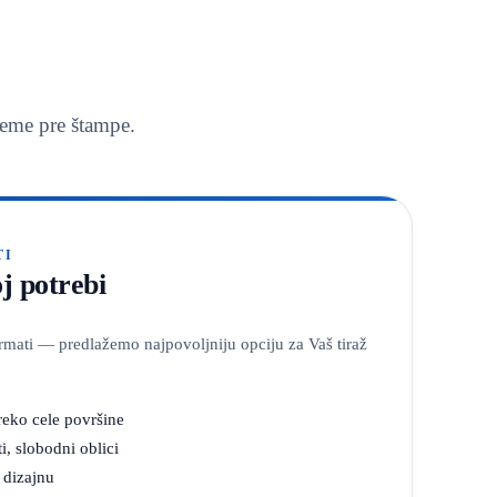
reme pre štampe.
TI
j potrebi
ormati — predlažemo najpovoljniju opciju za Vaš tiraž
eko cele površine
i, slobodni oblici
 dizajnu