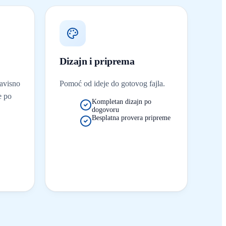
Dizajn i priprema
avisno
Pomoć od ideje do gotovog fajla.
e po
Kompletan dizajn po
dogovoru
Besplatna provera pripreme