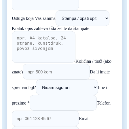
Usluga koja Vas zanima
Kratak opis zahteva / šta želite da štampate
Količina / tiraž (ako
znate)
Da li imate
spreman fajl?
Ime i
prezime *
Telefon
Email