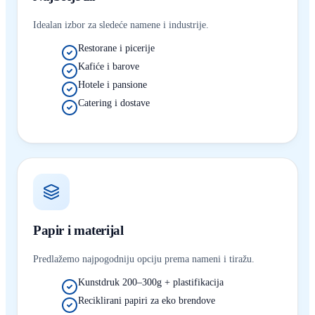
Idealan izbor za sledeće namene i industrije.
Restorane i picerije
Kafiće i barove
Hotele i pansione
Catering i dostave
Papir i materijal
Predlažemo najpogodniju opciju prema nameni i tiražu.
Kunstdruk 200–300g + plastifikacija
Reciklirani papiri za eko brendove