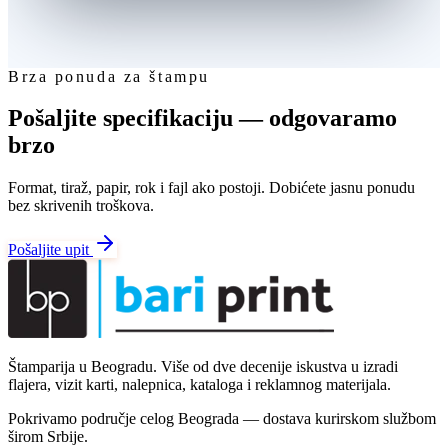
Brza ponuda za štampu
Pošaljite specifikaciju — odgovaramo
brzo
Format, tiraž, papir, rok i fajl ako postoji. Dobićete jasnu ponudu
bez skrivenih troškova.
Pošaljite upit
Štamparija u Beogradu. Više od dve decenije iskustva u izradi
flajera, vizit karti, nalepnica, kataloga i reklamnog materijala.
Pokrivamo područje celog Beograda — dostava kurirskom službom
širom Srbije.