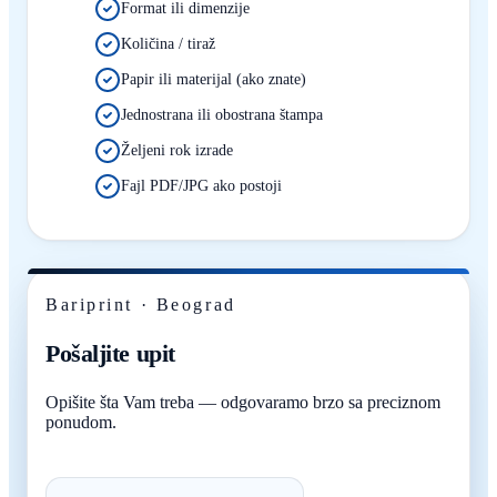
Format ili dimenzije
Količina / tiraž
Papir ili materijal (ako znate)
Jednostrana ili obostrana štampa
Željeni rok izrade
Fajl PDF/JPG ako postoji
Bariprint · Beograd
Pošaljite upit
Opišite šta Vam treba — odgovaramo brzo sa preciznom
ponudom.