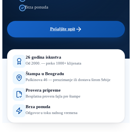
Brza ponuda
Pošaljite upit
26 godina iskustva
Od 2000. — preko 1000+ klijenata
Štampa u Beogradu
Puškinova 46 — preuzimanje ili dostava širom Srbije
Provera pripreme
Besplatna provera fajla pre štampe
Brza ponuda
Odgovor u toku radnog vremena