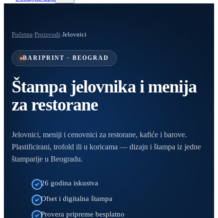
Početna
›
Proizvodi
›
Jelovnici
BARIPRINT · BEOGRAD
Štampa jelovnika i menija
za restorane
Jelovnici, meniji i cenovnici za restorane, kafiće i barove.
Plastificirani, trofold ili u koricama — dizajn i štampa iz jedne
štamparije u Beogradu.
26 godina iskustva
Ofset i digitalna štampa
Provera pripreme besplatno