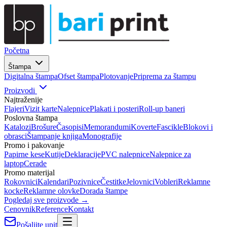
Početna
Štampa
Digitalna štampa
Ofset štampa
Plotovanje
Priprema za štampu
Proizvodi
Najtraženije
Flajeri
Vizit karte
Nalepnice
Plakati i posteri
Roll-up baneri
Poslovna štampa
Katalozi
Brošure
Časopisi
Memorandumi
Koverte
Fascikle
Blokovi i
obrasci
Štampanje knjiga
Monografije
Promo i pakovanje
Papirne kese
Kutije
Deklaracije
PVC nalepnice
Nalepnice za
laptop
Cerade
Promo materijal
Rokovnici
Kalendari
Pozivnice
Čestitke
Jelovnici
Vobleri
Reklamne
kocke
Reklamne olovke
Dorada štampe
Pogledaj sve proizvode →
Cenovnik
Reference
Kontakt
Pošaljite upit