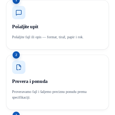
1
Pošaljite upit
Pošaljite fajl ili opis — format, tiraž, papir i rok.
2
Provera i ponuda
Proveravamo fajl i šaljemo preciznu ponudu prema
specifikaciji.