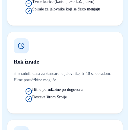
Tvrde korice (karton, eko koža, drvo)
Spirale za jelovnike koji se često menjaju
Rok izrade
3–5 radnih dana za standardne jelovnike, 5–10 sa doradom.
Hitne porudžbine moguće.
Hitne porudžbine po dogovoru
Dostava širom Srbije