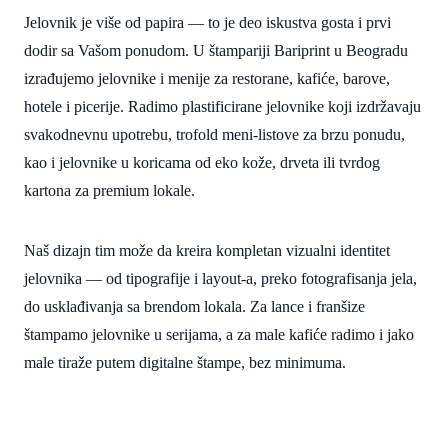
Jelovnik je više od papira — to je deo iskustva gosta i prvi
dodir sa Vašom ponudom. U štampariji Bariprint u Beogradu
izrađujemo jelovnike i menije za restorane, kafiće, barove,
hotele i picerije. Radimo plastificirane jelovnike koji izdržavaju
svakodnevnu upotrebu, trofold meni-listove za brzu ponudu,
kao i jelovnike u koricama od eko kože, drveta ili tvrdog
kartona za premium lokale.
Naš dizajn tim može da kreira kompletan vizualni identitet
jelovnika — od tipografije i layout-a, preko fotografisanja jela,
do usklađivanja sa brendom lokala. Za lance i franšize
štampamo jelovnike u serijama, a za male kafiće radimo i jako
male tiraže putem digitalne štampe, bez minimuma.