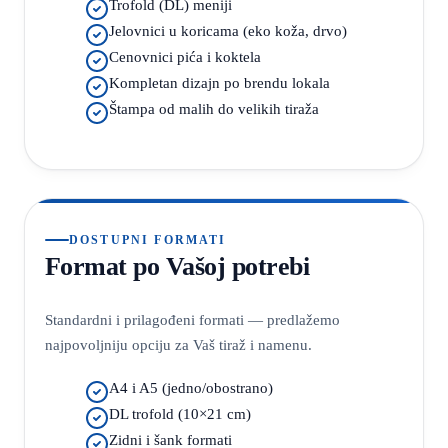
Trofold (DL) meniji
Jelovnici u koricama (eko koža, drvo)
Cenovnici pića i koktela
Kompletan dizajn po brendu lokala
Štampa od malih do velikih tiraža
DOSTUPNI FORMATI
Format po Vašoj potrebi
Standardni i prilagođeni formati — predlažemo
najpovoljniju opciju za Vaš tiraž i namenu.
A4 i A5 (jedno/obostrano)
DL trofold (10×21 cm)
Zidni i šank formati