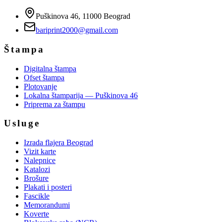
Puškinova 46, 11000 Beograd
bariprint2000@gmail.com
Štampa
Digitalna štampa
Ofset štampa
Plotovanje
Lokalna štamparija — Puškinova 46
Priprema za štampu
Usluge
Izrada flajera Beograd
Vizit karte
Nalepnice
Katalozi
Brošure
Plakati i posteri
Fascikle
Memorandumi
Koverte