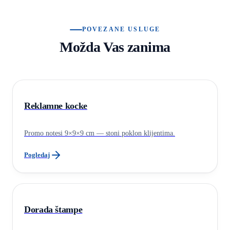
POVEZANE USLUGE
Možda Vas zanima
Reklamne kocke
Promo notesi 9×9×9 cm — stoni poklon klijentima.
Pogledaj
Dorada štampe