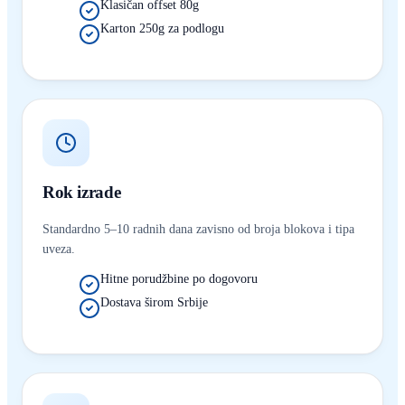
Klasičan offset 80g
Karton 250g za podlogu
Rok izrade
Standardno 5–10 radnih dana zavisno od broja blokova i tipa
uveza.
Hitne porudžbine po dogovoru
Dostava širom Srbije