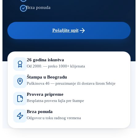
Brza ponuda
Pošaljite upit
26 godina iskustva
Od 2000. — preko 1000+ klijenata
Štampa u Beogradu
Puškinova 46 — preuzimanje ili dostava širom Srbije
Provera pripreme
Besplatna provera fajla pre štampe
Brza ponuda
Odgovor u toku radnog vremena