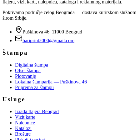
flajera, vizit karti, nalepnica, kataloga i reklamnog materijala.
Pokrivamo područje celog Beograda — dostava kurirskom službom
širom Srbije.
Puškinova 46, 11000 Beograd
bariprint2000@gmail.com
Štampa
Digitalna štampa
Ofset štampa
Plotovanje
Lokalna štamparija — Puškinova 46
Priprema za štampu
Usluge
Izrada flajera Beograd
Vizit karte
Nalepnice
Katalozi
Brošure
Plakati i posteri