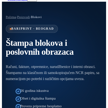
Početna
›
Proizvodi
›
Blokovi
BARIPRINT · BEOGRAD
Štampa blokova i
poslovnih obrazaca
Računi, fakture, otpremnice, narudžbenice i interni obrasci.
Štampamo na klasičnom ili samokopirajućem NCR papiru, sa
numeracijom po potrebi i različitim opcijama uveza.
26 godina iskustva
Ofset i digitalna štampa
Provera pripreme besplatno