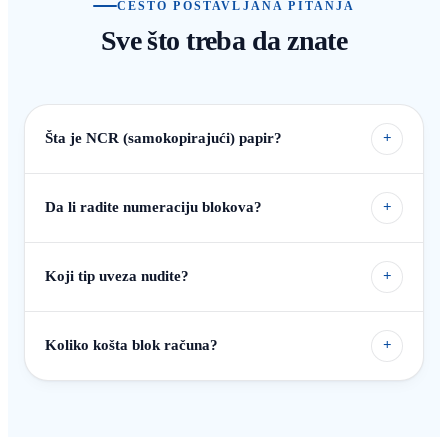
ČESTO POSTAVLJANA PITANJA
Sve što treba da znate
Šta je NCR (samokopirajući) papir?
+
Da li radite numeraciju blokova?
+
Koji tip uveza nudite?
+
Koliko košta blok računa?
+