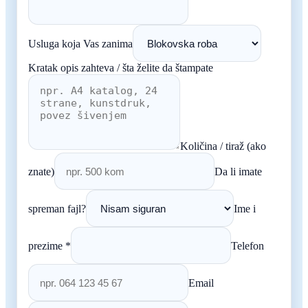
Usluga koja Vas zanima
Kratak opis zahteva / šta želite da štampate
Količina / tiraž (ako
znate)
Da li imate
spreman fajl?
Ime i
prezime *
Telefon
Email