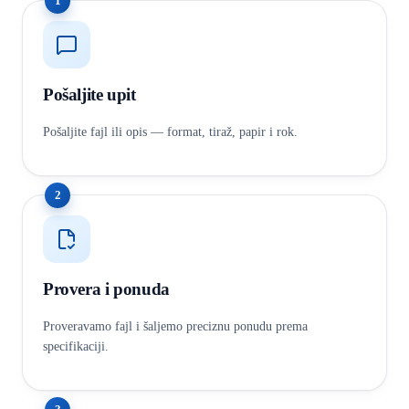
1
Pošaljite upit
Pošaljite fajl ili opis — format, tiraž, papir i rok.
2
Provera i ponuda
Proveravamo fajl i šaljemo preciznu ponudu prema
specifikaciji.