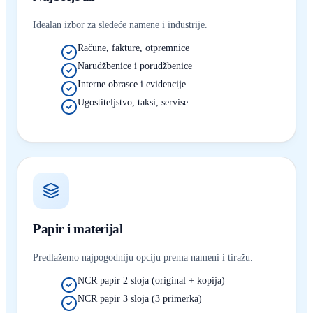
Idealan izbor za sledeće namene i industrije.
Račune, fakture, otpremnice
Narudžbenice i porudžbenice
Interne obrasce i evidencije
Ugostiteljstvo, taksi, servise
Papir i materijal
Predlažemo najpogodniju opciju prema nameni i tiražu.
NCR papir 2 sloja (original + kopija)
NCR papir 3 sloja (3 primerka)