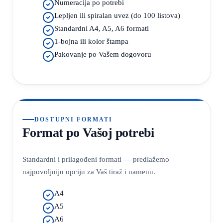
Numeracija po potrebi
Lepljen ili spiralan uvez (do 100 listova)
Standardni A4, A5, A6 formati
1-bojna ili kolor štampa
Pakovanje po Vašem dogovoru
DOSTUPNI FORMATI
Format po Vašoj potrebi
Standardni i prilagođeni formati — predlažemo
najpovoljniju opciju za Vaš tiraž i namenu.
A4
A5
A6