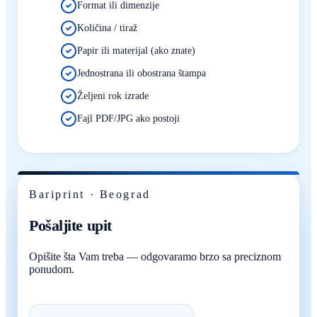
Format ili dimenzije
Količina / tiraž
Papir ili materijal (ako znate)
Jednostrana ili obostrana štampa
Željeni rok izrade
Fajl PDF/JPG ako postoji
Bariprint · Beograd
Pošaljite upit
Opišite šta Vam treba — odgovaramo brzo sa preciznom
ponudom.