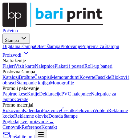
Početna
Štampa
Digitalna štampa
Ofset štampa
Plotovanje
Priprema za štampu
Proizvodi
Najtraženije
Flajeri
Vizit karte
Nalepnice
Plakati i posteri
Roll-up baneri
Poslovna štampa
Katalozi
Brošure
Časopisi
Memorandumi
Koverte
Fascikle
Blokovi i
obrasci
Štampanje knjiga
Monografije
Promo i pakovanje
Papirne kese
Kutije
Deklaracije
PVC nalepnice
Nalepnice za
laptop
Cerade
Promo materijal
Rokovnici
Kalendari
Pozivnice
Čestitke
Jelovnici
Vobleri
Reklamne
kocke
Reklamne olovke
Dorada štampe
Pogledaj sve proizvode →
Cenovnik
Reference
Kontakt
Pošaljite upit