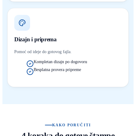
Dizajn i priprema
Pomoć od ideje do gotovog fajla.
Kompletan dizajn po dogovoru
Besplatna provera pripreme
KAKO PORUČITI
4 koraka do gotove štampe