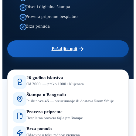
Ofset i digitalna štampa
Provera pripreme besplatno
Brza ponuda
Pošaljite upit
26 godina iskustva
Od 2000. — preko 1000+ klijenata
Štampa u Beogradu
Puškinova 46 — preuzimanje ili dostava širom Srbije
Provera pripreme
Besplatna provera fajla pre štampe
Brza ponuda
Odgovor u toku radnog vremena