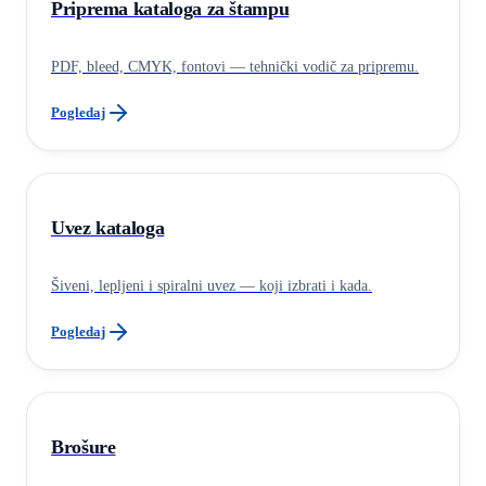
Priprema kataloga za štampu
PDF, bleed, CMYK, fontovi — tehnički vodič za pripremu.
Pogledaj
Uvez kataloga
Šiveni, lepljeni i spiralni uvez — koji izbrati i kada.
Pogledaj
Brošure