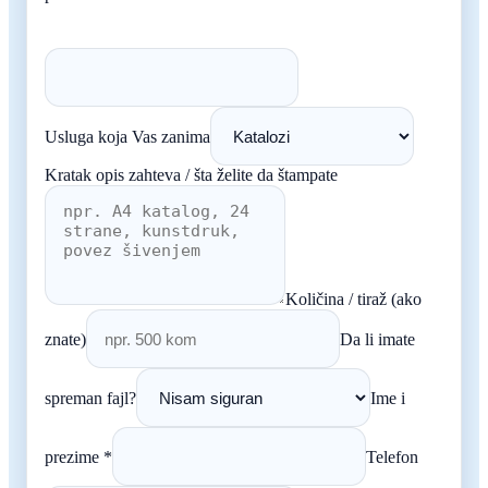
Usluga koja Vas zanima
Kratak opis zahteva / šta želite da štampate
Količina / tiraž (ako
znate)
Da li imate
spreman fajl?
Ime i
prezime *
Telefon