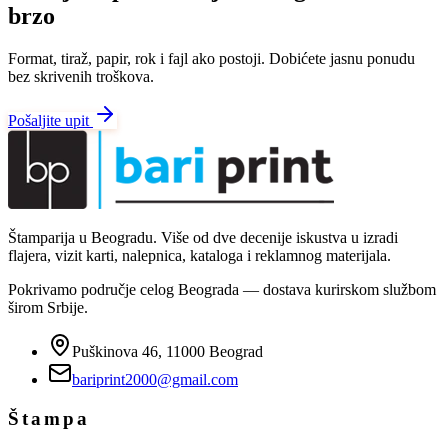
brzo
Format, tiraž, papir, rok i fajl ako postoji. Dobićete jasnu ponudu
bez skrivenih troškova.
Pošaljite upit
Štamparija u Beogradu. Više od dve decenije iskustva u izradi
flajera, vizit karti, nalepnica, kataloga i reklamnog materijala.
Pokrivamo područje celog Beograda — dostava kurirskom službom
širom Srbije.
Puškinova 46, 11000 Beograd
bariprint2000@gmail.com
Štampa