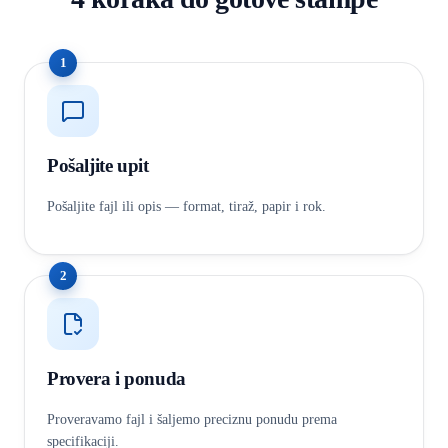
1
Pošaljite upit
Pošaljite fajl ili opis — format, tiraž, papir i rok.
2
Provera i ponuda
Proveravamo fajl i šaljemo preciznu ponudu prema
specifikaciji.