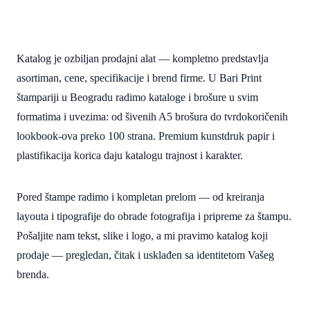
Katalog je ozbiljan prodajni alat — kompletno predstavlja
asortiman, cene, specifikacije i brend firme. U Bari Print
štampariji u Beogradu radimo kataloge i brošure u svim
formatima i uvezima: od šivenih A5 brošura do tvrdokoričenih
lookbook-ova preko 100 strana. Premium kunstdruk papir i
plastifikacija korica daju katalogu trajnost i karakter.
Pored štampe radimo i kompletan prelom — od kreiranja
layouta i tipografije do obrade fotografija i pripreme za štampu.
Pošaljite nam tekst, slike i logo, a mi pravimo katalog koji
prodaje — pregledan, čitak i usklađen sa identitetom Vašeg
brenda.