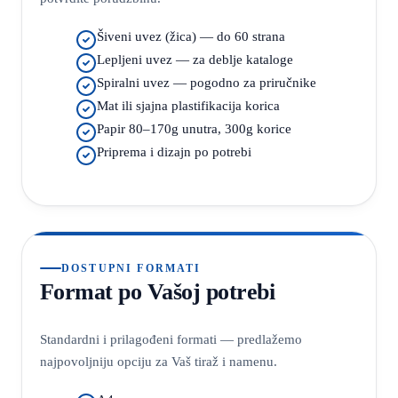
Šiveni uvez (žica) — do 60 strana
Lepljeni uvez — za deblje kataloge
Spiralni uvez — pogodno za priručnike
Mat ili sjajna plastifikacija korica
Papir 80–170g unutra, 300g korice
Priprema i dizajn po potrebi
DOSTUPNI FORMATI
Format po Vašoj potrebi
Standardni i prilagođeni formati — predlažemo
najpovoljniju opciju za Vaš tiraž i namenu.