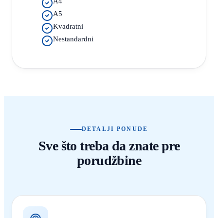
A4
A5
Kvadratni
Nestandardni
DETALJI PONUDE
Sve što treba da znate pre
porudžbine