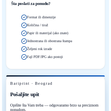
Šta poslati za ponudu?
Format ili dimenzije
Količina / tiraž
Papir ili materijal (ako znate)
Jednostrana ili obostrana štampa
Željeni rok izrade
Fajl PDF/JPG ako postoji
Bariprint · Beograd
Pošaljite upit
Opišite šta Vam treba — odgovaramo brzo sa preciznom
ponudom.