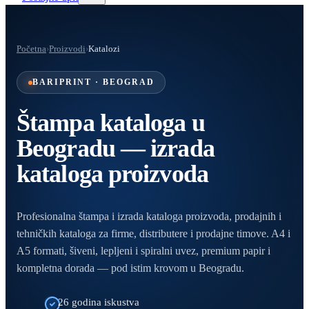
Početna
›
Proizvodi
›
Katalozi
BARIPRINT · BEOGRAD
Štampa kataloga u
Beogradu — izrada
kataloga proizvoda
Profesionalna štampa i izrada kataloga proizvoda, prodajnih i
tehničkih kataloga za firme, distributere i prodajne timove. A4 i
A5 formati, šiveni, lepljeni i spiralni uvez, premium papir i
kompletna dorada — pod istim krovom u Beogradu.
26 godina iskustva