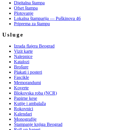
Digitalna štampa
Ofset štampa
Plotovanje
Lokalna štamparija — Puškinova 46
Priprema za štampu
Usluge
Izrada flajera Beograd
Vizit karte
Nalepnice
Katalozi
Brošure
Plakati i posteri
Fascikle
Memorandumi
Koverte
Blokovska roba (NCR)
Papirne kese
Kutije i ambalaža
Rokovnici
Kalendari
Monografije
Štampanje knjiga Beograd
Roll-up baneri