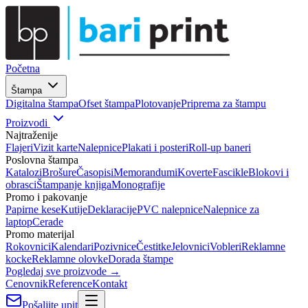
Početna
Štampa
Digitalna štampa
Ofset štampa
Plotovanje
Priprema za štampu
Proizvodi
Najtraženije
Flajeri
Vizit karte
Nalepnice
Plakati i posteri
Roll-up baneri
Poslovna štampa
Katalozi
Brošure
Časopisi
Memorandumi
Koverte
Fascikle
Blokovi i
obrasci
Štampanje knjiga
Monografije
Promo i pakovanje
Papirne kese
Kutije
Deklaracije
PVC nalepnice
Nalepnice za
laptop
Cerade
Promo materijal
Rokovnici
Kalendari
Pozivnice
Čestitke
Jelovnici
Vobleri
Reklamne
kocke
Reklamne olovke
Dorada štampe
Pogledaj sve proizvode →
Cenovnik
Reference
Kontakt
Pošaljite upit