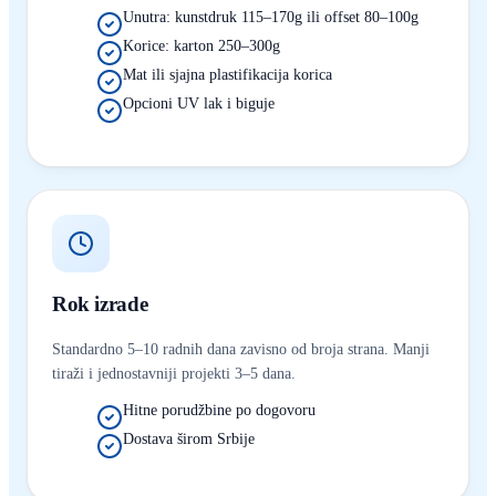
Unutra: kunstdruk 115–170g ili offset 80–100g
Korice: karton 250–300g
Mat ili sjajna plastifikacija korica
Opcioni UV lak i biguje
Rok izrade
Standardno 5–10 radnih dana zavisno od broja strana. Manji
tiraži i jednostavniji projekti 3–5 dana.
Hitne porudžbine po dogovoru
Dostava širom Srbije