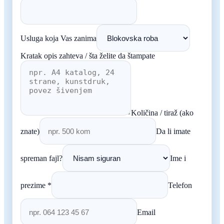
Usluga koja Vas zanima
Kratak opis zahteva / šta želite da štampate
Količina / tiraž (ako
znate)
Da li imate
spreman fajl?
Ime i
prezime *
Telefon
Email