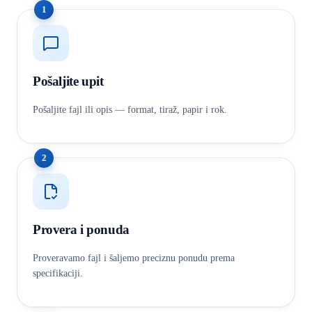
1
Pošaljite upit
Pošaljite fajl ili opis — format, tiraž, papir i rok.
2
Provera i ponuda
Proveravamo fajl i šaljemo preciznu ponudu prema
specifikaciji.