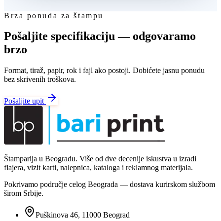
Brza ponuda za štampu
Pošaljite specifikaciju — odgovaramo
brzo
Format, tiraž, papir, rok i fajl ako postoji. Dobićete jasnu ponudu
bez skrivenih troškova.
Pošaljite upit
Štamparija u Beogradu. Više od dve decenije iskustva u izradi
flajera, vizit karti, nalepnica, kataloga i reklamnog materijala.
Pokrivamo područje celog Beograda — dostava kurirskom službom
širom Srbije.
Puškinova 46, 11000 Beograd