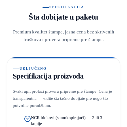
SPECIFIKACIJA
Šta dobijate u paketu
Premium kvalitet štampe, jasna cena bez skrivenih
troškova i provera pripreme pre štampe.
UKLJUČENO
Specifikacija proizvoda
Svaki upit prolazi proveru pripreme pre štampe. Cena je
transparentna — vidite šta tačno dobijate pre nego što
potvrdite porudžbinu.
NCR blokovi (samokopirajući) — 2 ili 3
kopije