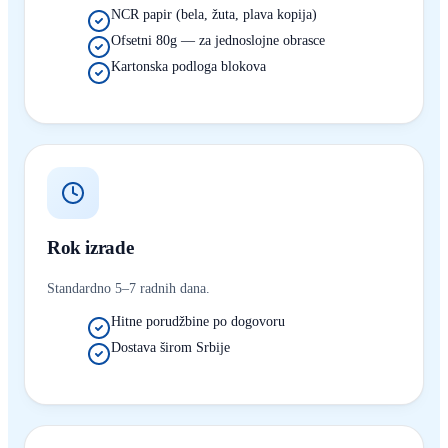
NCR papir (bela, žuta, plava kopija)
Ofsetni 80g — za jednoslojne obrasce
Kartonska podloga blokova
Rok izrade
Standardno 5–7 radnih dana.
Hitne porudžbine po dogovoru
Dostava širom Srbije