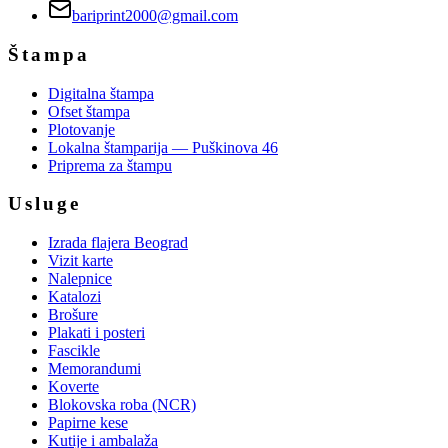
bariprint2000@gmail.com
Štampa
Digitalna štampa
Ofset štampa
Plotovanje
Lokalna štamparija — Puškinova 46
Priprema za štampu
Usluge
Izrada flajera Beograd
Vizit karte
Nalepnice
Katalozi
Brošure
Plakati i posteri
Fascikle
Memorandumi
Koverte
Blokovska roba (NCR)
Papirne kese
Kutije i ambalaža