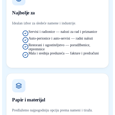
Najbolje za
Idealan izbor za sledeće namene i industrije.
Servisi i radionice — nalozi za rad i priznanice
Auto-perionice i auto-servisi — radni nalozi
Restorani i ugostiteljstvo — porudžbenice,
otpremnice
Mala i srednja preduzeća — fakture i predračuni
Papir i materijal
Predlažemo najpogodniju opciju prema nameni i tiražu.