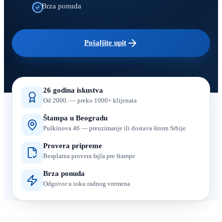
Brza ponuda
Pošaljite upit
26 godina iskustva
Od 2000. — preko 1000+ klijenata
Štampa u Beogradu
Puškinova 46 — preuzimanje ili dostava širom Srbije
Provera pripreme
Besplatna provera fajla pre štampe
Brza ponuda
Odgovor u toku radnog vremena