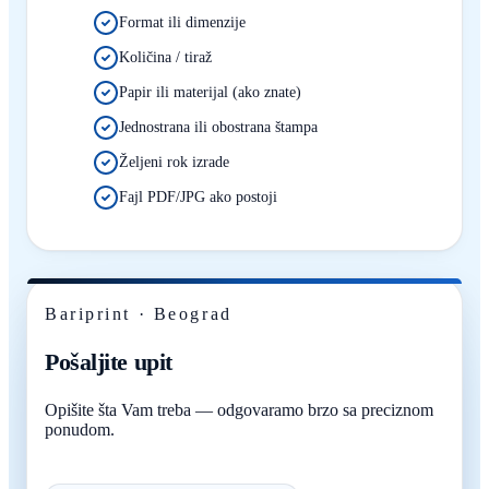
Format ili dimenzije
Količina / tiraž
Papir ili materijal (ako znate)
Jednostrana ili obostrana štampa
Željeni rok izrade
Fajl PDF/JPG ako postoji
Bariprint · Beograd
Pošaljite upit
Opišite šta Vam treba — odgovaramo brzo sa preciznom
ponudom.