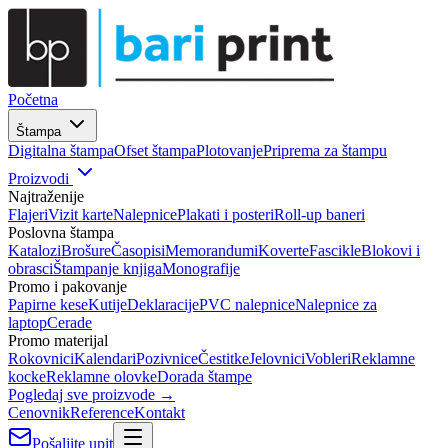
Početna
Štampa
Digitalna štampa
Ofset štampa
Plotovanje
Priprema za štampu
Proizvodi
Najtraženije
Flajeri
Vizit karte
Nalepnice
Plakati i posteri
Roll-up baneri
Poslovna štampa
Katalozi
Brošure
Časopisi
Memorandumi
Koverte
Fascikle
Blokovi i
obrasci
Štampanje knjiga
Monografije
Promo i pakovanje
Papirne kese
Kutije
Deklaracije
PVC nalepnice
Nalepnice za
laptop
Cerade
Promo materijal
Rokovnici
Kalendari
Pozivnice
Čestitke
Jelovnici
Vobleri
Reklamne
kocke
Reklamne olovke
Dorada štampe
Pogledaj sve proizvode →
Cenovnik
Reference
Kontakt
Pošaljite upit