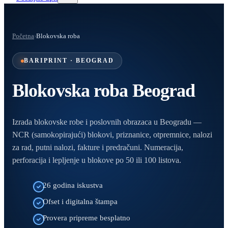
Početna
›
Blokovska roba
BARIPRINT · BEOGRAD
Blokovska roba Beograd
Izrada blokovske robe i poslovnih obrazaca u Beogradu —
NCR (samokopirajući) blokovi, priznanice, otpremnice, nalozi
za rad, putni nalozi, fakture i predračuni. Numeracija,
perforacija i lepljenje u blokove po 50 ili 100 listova.
26 godina iskustva
Ofset i digitalna štampa
Provera pripreme besplatno