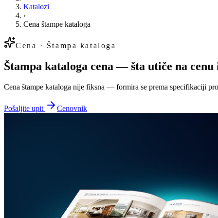
Katalozi
›
Cena štampe kataloga
Cena · Štampa kataloga
Štampa kataloga cena — šta utiče na cenu 
Cena štampe kataloga nije fiksna — formira se prema specifikaciji pro
Pošaljite upit
Cenovnik