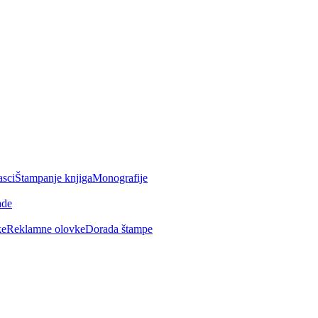
asci
Štampanje knjiga
Monografije
ade
ke
Reklamne olovke
Dorada štampe