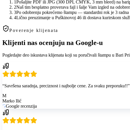
1
Pošaljite PDF ili JPG (300 DPI, CMYK, 3 mm bleed) na barip
2
Naš tim besplatno proverava fajl i šalje Vam izgled na odobre
3
Po odobrenju pokrećemo štampu — standardni rok je 3 radna 
4
Lično preuzimanje u Puškinovoj 46 ili dostava kurirskom služ
Poverenje klijenata
Klijenti nas ocenjuju na Google-u
Pogledajte deo iskustava klijenata koji su poručivali štampu u Bari Pr
“
Savršena saradnja, preciznost i najbolje cene. Za svaku preporuku!!
”
M
Marko Ilić
G
Google recenzija