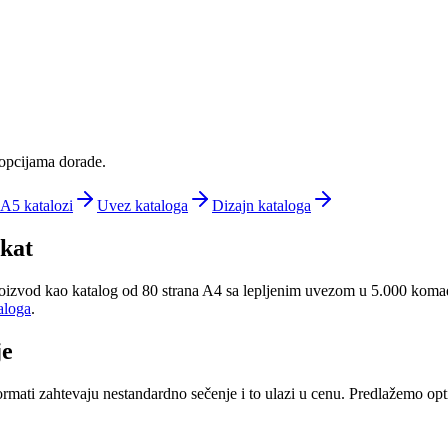
 opcijama dorade.
A5 katalozi
Uvez kataloga
Dizajn kataloga
ekat
oizvod kao katalog od 80 strana A4 sa lepljenim uvezom u 5.000 komada
aloga
.
je
ormati zahtevaju nestandardno sečenje i to ulazi u cenu. Predlažemo op