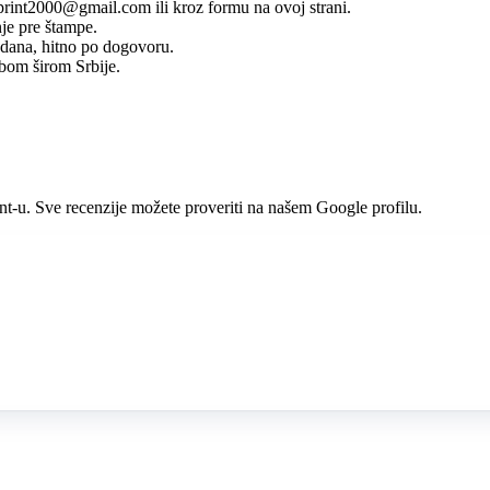
rint2000@gmail.com ili kroz formu na ovoj strani.
nje pre štampe.
dana, hitno po dogovoru.
bom širom Srbije.
int-u. Sve recenzije možete proveriti na našem Google profilu.