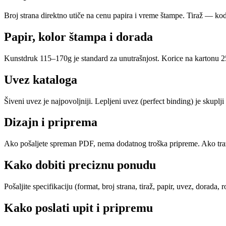
Broj strana direktno utiče na cenu papira i vreme štampe. Tiraž — kod
Papir, kolor štampa i dorada
Kunstdruk 115–170g je standard za unutrašnjost. Korice na kartonu 25
Uvez kataloga
Šiveni uvez je najpovoljniji. Lepljeni uvez (perfect binding) je skuplj
Dizajn i priprema
Ako pošaljete spreman PDF, nema dodatnog troška pripreme. Ako traži
Kako dobiti preciznu ponudu
Pošaljite specifikaciju (format, broj strana, tiraž, papir, uvez, dora
Kako poslati upit i pripremu