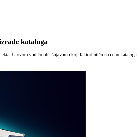
izrade kataloga
jekta. U ovom vodiču objašnjavamo koji faktori utiču na cenu kataloga 