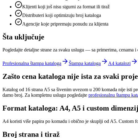
Klijenti koji još nisu sigurni za format ili tiraž
Distributeri koji optimizuju broj kataloga
Agencije koje pripremaju ponudu za klijenta
Šta uključuje
Pogledajte detaljne strane za svaku uslugu — sa primerima, cenama i
Profesionalna štampa kataloga
Štampa kataloga
A4 katalozi
Zašto cena kataloga nije ista za svaki proj
Katalog od 16 strana A5 sa šivenim uvezom u 200 komada nije isti pr
damo broj. Za kompletnu uslugu pogledajte
profesionalnu štampu kat
Format kataloga: A4, A5 i custom dimenzi
A4 koristi više papira po komadu i obično je skuplji od A5. Custom f
Broj strana i tiraž