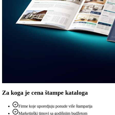
Za koga je
cena štampe kataloga
Firme koje uporedjuju ponude više štamparija
Marketinški timovi sa godišnjim budžetom