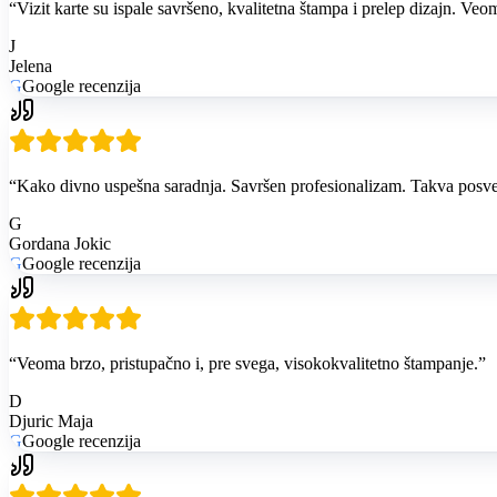
“
Vizit karte su ispale savršeno, kvalitetna štampa i prelep dizajn. V
J
Jelena
G
Google recenzija
“
Kako divno uspešna saradnja. Savršen profesionalizam. Takva posveće
G
Gordana Jokic
G
Google recenzija
“
Veoma brzo, pristupačno i, pre svega, visokokvalitetno štampanje.
”
D
Djuric Maja
G
Google recenzija