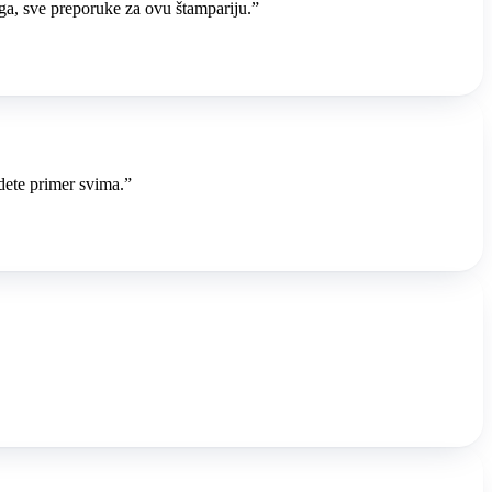
uga, sve preporuke za ovu štampariju.
”
dete primer svima.
”