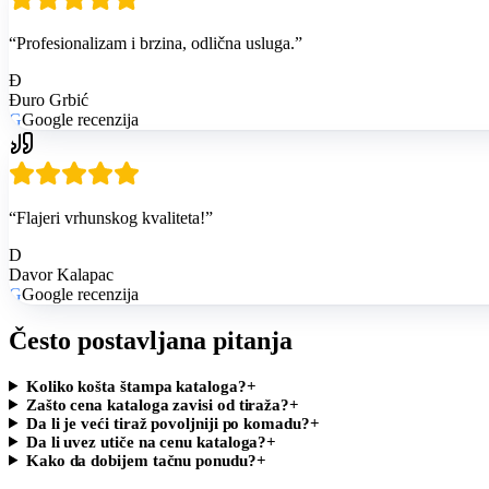
“
Profesionalizam i brzina, odlična usluga.
”
Đ
Đuro Grbić
G
Google recenzija
“
Flajeri vrhunskog kvaliteta!
”
D
Davor Kalapac
G
Google recenzija
Često postavljana pitanja
Koliko košta štampa kataloga?
+
Zašto cena kataloga zavisi od tiraža?
+
Da li je veći tiraž povoljniji po komadu?
+
Da li uvez utiče na cenu kataloga?
+
Kako da dobijem tačnu ponudu?
+