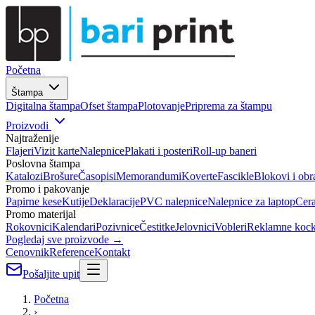
Početna
Štampa
Digitalna štampa
Ofset štampa
Plotovanje
Priprema za štampu
Proizvodi
Najtraženije
Flajeri
Vizit karte
Nalepnice
Plakati i posteri
Roll-up baneri
Poslovna štampa
Katalozi
Brošure
Časopisi
Memorandumi
Koverte
Fascikle
Blokovi i obr
Promo i pakovanje
Papirne kese
Kutije
Deklaracije
PVC nalepnice
Nalepnice za laptop
Cer
Promo materijal
Rokovnici
Kalendari
Pozivnice
Čestitke
Jelovnici
Vobleri
Reklamne koc
Pogledaj sve proizvode →
Cenovnik
Reference
Kontakt
Pošaljite upit
Početna
›