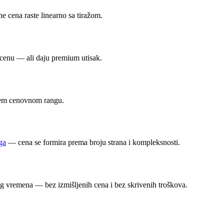
e cena raste linearno sa tiražom.
 cenu — ali daju premium utisak.
višem cenovnom rangu.
ga
— cena se formira prema broju strana i kompleksnosti.
nog vremena — bez izmišljenih cena i bez skrivenih troškova.