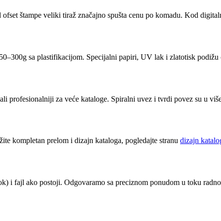
 ofset štampe veliki tiraž značajno spušta cenu po komadu. Kod digitaln
0–300g sa plastifikacijom. Specijalni papiri, UV lak i zlatotisk podižu
i ali profesionalniji za veće kataloge. Spiralni uvez i tvrdi povez su u 
te kompletan prelom i dizajn kataloga, pogledajte stranu
dizajn katalo
da, rok) i fajl ako postoji. Odgovaramo sa preciznom ponudom u toku rad