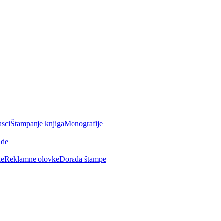
asci
Štampanje knjiga
Monografije
ade
ke
Reklamne olovke
Dorada štampe