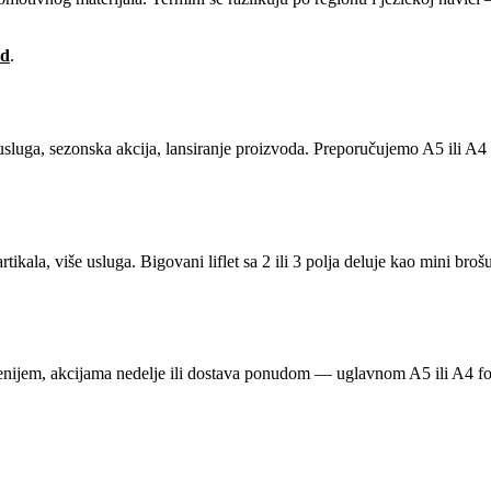
ad
.
usluga, sezonska akcija, lansiranje proizvoda. Preporučujemo A5 ili A
tikala, više usluga. Bigovani liflet sa 2 ili 3 polja deluje kao mini broš
 menijem, akcijama nedelje ili dostava ponudom — uglavnom A5 ili A4 fo