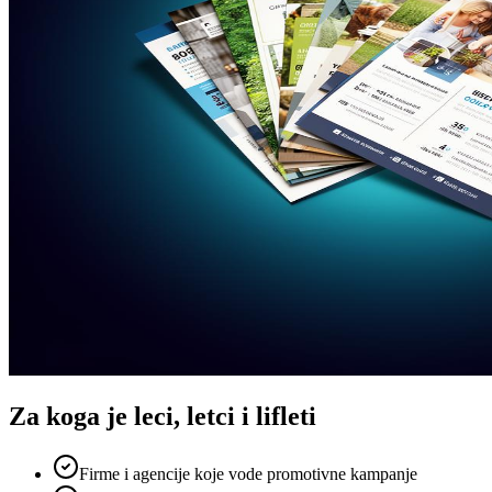
Za koga je
leci, letci i lifleti
Firme i agencije koje vode promotivne kampanje