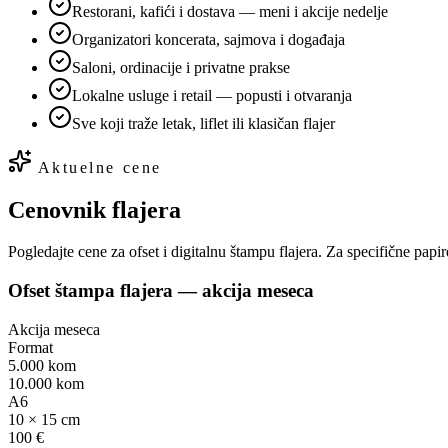
Restorani, kafići i dostava — meni i akcije nedelje
Organizatori koncerata, sajmova i događaja
Saloni, ordinacije i privatne prakse
Lokalne usluge i retail — popusti i otvaranja
Sve koji traže letak, liflet ili klasičan flajer
Aktuelne cene
Cenovnik flajera
Pogledajte cene za ofset i digitalnu štampu flajera. Za specifične papi
Ofset štampa flajera — akcija meseca
Akcija meseca
Format
5.000 kom
10.000 kom
A6
10 × 15 cm
100 €