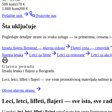
500 kom
170 €
1.000 kom
200 €
Pošaljite upit
Pozovite nas
Šta uključuje
Pogledajte detaljne strane za svaku uslugu — sa primerima, cenama i
Izrada flajera Beograd — glavna usluga
Flajeri cena — cenovnik
štampa letaka
Letci za firme
Letci za restorane
Letci za akci
Glavna ponuda
Izrada letaka i flajera u Beogradu
Leci, letci, lifleti i flajeri — sve vrste promotivnog materijala radimo 
Otvori glavnu stranu
Leci, letci, lifleti, flajeri — sve isto, sve r
U praksi,
leci
,
letci
,
lifleti
i
flajeri
označavaju istu vrstu štampanog prom