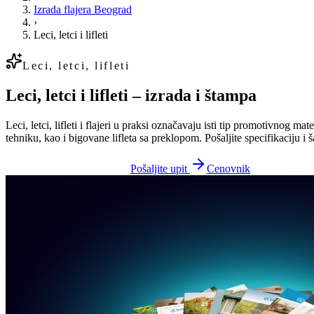
Izrada flajera Beograd
›
Leci, letci i lifleti
Leci, letci, lifleti
Leci, letci i lifleti – izrada i štampa
Leci, letci, lifleti i flajeri u praksi označavaju isti tip promotivnog 
tehniku, kao i bigovane lifleta sa preklopom. Pošaljite specifikaciju i
Pozovite 065 311 65 81
Pošaljite upit
Cenovnik