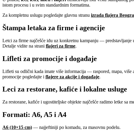
istom procesu i u svim standardnim formatima.
Za kompletnu uslugu pogledajte glavnu stranu
izrada flajera Beogr
Štampa letaka za firme i agencije
Letci za firme najčešće idu uz konkretnu kampanju — predstavljanje 
Detalje vidite na strani
flajeri za firme
.
Lifleti za promocije i događaje
Lifleti su odlični kada imate više informacija — raspored, mapa, više ar
promocije pogledajte i
flajere za akcije i događaje
.
Leci za restorane, kafiće i lokalne usluge
Za restorane, kafiće i ugostiteljske objekte najčešće radimo letke sa
Formati: A6, A5 i A4
A6 (10×15 cm)
— najjeftiniji po komadu, za masovnu podelu.