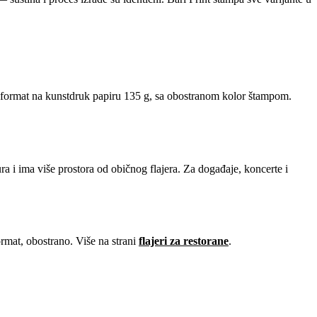
4 format na kunstdruk papiru 135 g, sa obostranom kolor štampom.
ura i ima više prostora od običnog flajera. Za događaje, koncerte i
rmat, obostrano. Više na strani
flajeri za restorane
.