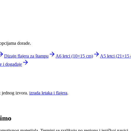
 opcijama dorade.
Dizajn flajera za štampu
A6 letci (10×15 cm)
A5 letci (21×15
je i događaje
iz jednog izvora.
izrada letaka i flajera
.
adimo
otivnog materijala. Termini se razlikuju po regionu i jezičkoj navici — 