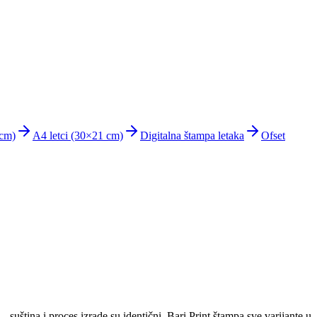
 cm)
A4 letci (30×21 cm)
Digitalna štampa letaka
Ofset
suština i proces izrade su identični. Bari Print štampa sve varijante u