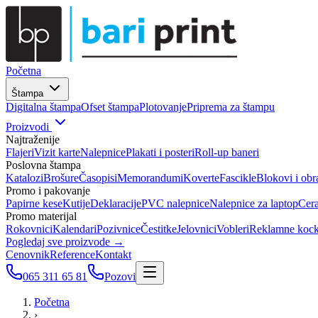
Početna
Štampa
Digitalna štampa
Ofset štampa
Plotovanje
Priprema za štampu
Proizvodi
Najtraženije
Flajeri
Vizit karte
Nalepnice
Plakati i posteri
Roll-up baneri
Poslovna štampa
Katalozi
Brošure
Časopisi
Memorandumi
Koverte
Fascikle
Blokovi i obr
Promo i pakovanje
Papirne kese
Kutije
Deklaracije
PVC nalepnice
Nalepnice za laptop
Cer
Promo materijal
Rokovnici
Kalendari
Pozivnice
Čestitke
Jelovnici
Vobleri
Reklamne koc
Pogledaj sve proizvode →
Cenovnik
Reference
Kontakt
065 311 65 81
Pozovi
Početna
›