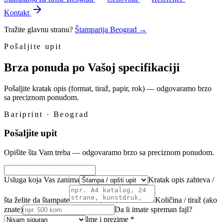
Kontakt
Tražite glavnu stranu?
Štamparija Beograd
→
Pošaljite upit
Brza ponuda po Vašoj specifikaciji
Pošaljite kratak opis (format, tiraž, papir, rok) — odgovaramo brzo
sa preciznom ponudom.
Bariprint · Beograd
Pošaljite upit
Opišite šta Vam treba — odgovaramo brzo sa preciznom ponudom.
Usluga koja Vas zanima
Kratak opis zahteva /
šta želite da štampate
Količina / tiraž (ako
znate)
Da li imate spreman fajl?
Ime i prezime *