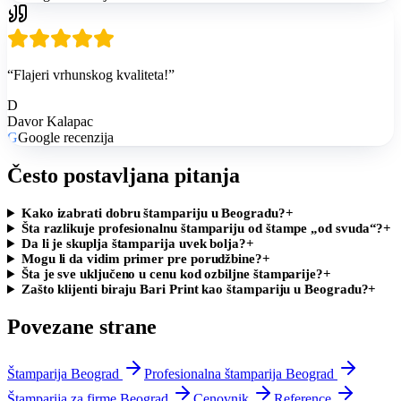
“
Flajeri vrhunskog kvaliteta!
”
D
Davor Kalapac
G
Google recenzija
Često postavljana pitanja
Kako izabrati dobru štampariju u Beogradu?
+
Šta razlikuje profesionalnu štampariju od štampe „od svuda“?
+
Da li je skuplja štamparija uvek bolja?
+
Mogu li da vidim primer pre porudžbine?
+
Šta je sve uključeno u cenu kod ozbiljne štamparije?
+
Zašto klijenti biraju Bari Print kao štampariju u Beogradu?
+
Povezane strane
Štamparija Beograd
Profesionalna štamparija Beograd
Štamparija za firme Beograd
Cenovnik
Reference