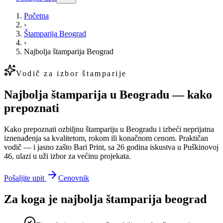
Početna
›
Štamparija Beograd
›
Najbolja štamparija Beograd
Vodič za izbor štamparije
Najbolja štamparija u Beogradu — kako
prepoznati
Kako prepoznati ozbiljnu štampariju u Beogradu i izbeći neprijatna
iznenađenja sa kvalitetom, rokom ili konačnom cenom. Praktičan
vodič — i jasno zašto Bari Print, sa 26 godina iskustva u Puškinovoj
46, ulazi u uži izbor za većinu projekata.
Pošaljite upit
Cenovnik
Za koga je
najbolja štamparija beograd