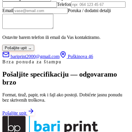
Telefon
Email
Poruka / dodatni detalji
Ostavite barem telefon ili email da Vas kontaktiramo.
Pošaljite upit →
bariprint2000@gmail.com
Puškinova 46
Brza ponuda za štampu
Pošaljite specifikaciju — odgovaramo
brzo
Format, tiraž, papir, rok i fajl ako postoji. Dobićete jasnu ponudu
bez skrivenih troškova.
Pošaljite upit