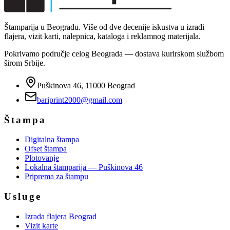
Štamparija u Beogradu. Više od dve decenije iskustva u izradi
flajera, vizit karti, nalepnica, kataloga i reklamnog materijala.
Pokrivamo područje celog Beograda — dostava kurirskom službom
širom Srbije.
Puškinova 46, 11000 Beograd
bariprint2000@gmail.com
Štampa
Digitalna štampa
Ofset štampa
Plotovanje
Lokalna štamparija — Puškinova 46
Priprema za štampu
Usluge
Izrada flajera Beograd
Vizit karte