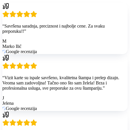
“
Savršena saradnja, preciznost i najbolje cene. Za svaku
preporuku!!
”
M
Marko Ilić
G
Google recenzija
“
Vizit karte su ispale savršeno, kvalitetna štampa i prelep dizajn.
Veoma sam zadovoljna! Tačno ono što sam želela! Brza i
profesionalna usluga, sve preporuke za ovu štampariju.
”
J
Jelena
G
Google recenzija