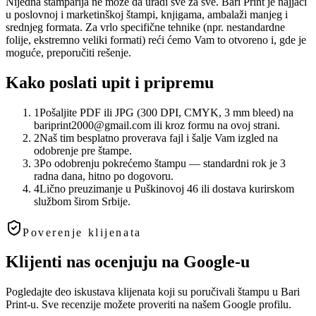
Nijedna štamparija ne može da uradi sve za sve. Bari Print je najjači
u poslovnoj i marketinškoj štampi, knjigama, ambalaži manjeg i
srednjeg formata. Za vrlo specifične tehnike (npr. nestandardne
folije, ekstremno veliki formati) reći ćemo Vam to otvoreno i, gde je
moguće, preporučiti rešenje.
Kako poslati upit i pripremu
1
Pošaljite PDF ili JPG (300 DPI, CMYK, 3 mm bleed) na
bariprint2000@gmail.com ili kroz formu na ovoj strani.
2
Naš tim besplatno proverava fajl i šalje Vam izgled na
odobrenje pre štampe.
3
Po odobrenju pokrećemo štampu — standardni rok je 3
radna dana, hitno po dogovoru.
4
Lično preuzimanje u Puškinovoj 46 ili dostava kurirskom
službom širom Srbije.
Poverenje klijenata
Klijenti nas ocenjuju na Google-u
Pogledajte deo iskustava klijenata koji su poručivali štampu u Bari
Print-u. Sve recenzije možete proveriti na našem Google profilu.