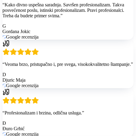
“
Kako divno uspešna saradnja. Savršen profesionalizam. Takva
posvećenost poslu, istinski profesionalizam. Pravi profesionalci.
Treba da budete primer svima.
”
G
Gordana Jokic
G
Google recenzija
“
Veoma brzo, pristupačno i, pre svega, visokokvalitetno štampanje.
”
D
Djuric Maja
G
Google recenzija
“
Profesionalizam i brzina, odlična usluga.
”
Đ
Đuro Grbić
G
Google recenzija