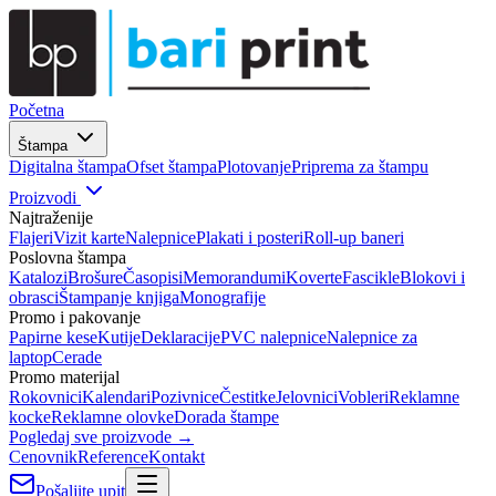
Početna
Štampa
Digitalna štampa
Ofset štampa
Plotovanje
Priprema za štampu
Proizvodi
Najtraženije
Flajeri
Vizit karte
Nalepnice
Plakati i posteri
Roll-up baneri
Poslovna štampa
Katalozi
Brošure
Časopisi
Memorandumi
Koverte
Fascikle
Blokovi i
obrasci
Štampanje knjiga
Monografije
Promo i pakovanje
Papirne kese
Kutije
Deklaracije
PVC nalepnice
Nalepnice za
laptop
Cerade
Promo materijal
Rokovnici
Kalendari
Pozivnice
Čestitke
Jelovnici
Vobleri
Reklamne
kocke
Reklamne olovke
Dorada štampe
Pogledaj sve proizvode →
Cenovnik
Reference
Kontakt
Pošaljite upit