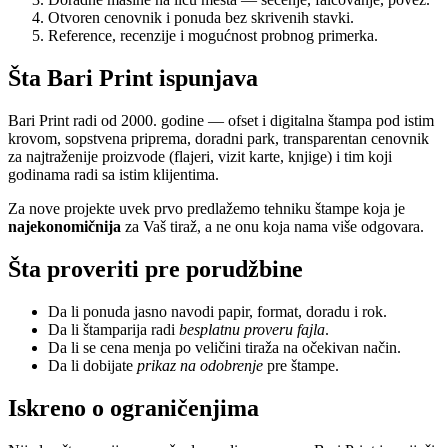
Otvoren cenovnik i ponuda bez skrivenih stavki.
Reference, recenzije i mogućnost probnog primerka.
Šta Bari Print ispunjava
Bari Print radi od 2000. godine — ofset i digitalna štampa pod istim
krovom, sopstvena priprema, doradni park, transparentan cenovnik
za najtraženije proizvode (flajeri, vizit karte, knjige) i tim koji
godinama radi sa istim klijentima.
Za nove projekte uvek prvo predlažemo tehniku štampe koja je
najekonomičnija
za Vaš tiraž, a ne onu koja nama više odgovara.
Šta proveriti pre porudžbine
Da li ponuda jasno navodi papir, format, doradu i rok.
Da li štamparija radi
besplatnu proveru fajla
.
Da li se cena menja po veličini tiraža na očekivan način.
Da li dobijate
prikaz na odobrenje
pre štampe.
Iskreno o ograničenjima