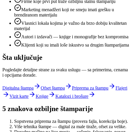
Firme koje prvi put traže ozbiljnu stalnu štampariju
Marketing menadžeri koji ne smeju imati grešku u
brendiranom materijalu
Vlasnici lokala kojima je važno da brzo dobiju kvalitetan
materijal
Autori i izdavači — knjige i monografije bez kompromisa
Klijenti koji su imali loše iskustvo sa drugim štamparijama
Šta uključuje
Pogledajte detaljne strane za svaku uslugu — sa primerima, cenama
i opcijama dorade.
Digitalna štampa
Ofset štampa
Priprema za štampu
Flajeri
Vizit karte
Knjige
Katalozi i brošure
5 znakova ozbiljne štamparije
Sopstvena priprema za štampu (provera fajla, korekcija boje).
Više tehnika štampe — digital za male tiraže, ofset za velike.
Doradne mašine na licu mesta — sečenje, falcovanje, povez.