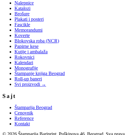
Nalepnice
Katalozi
Brošure
Plakati i posteri
Fascikle
Memorandumi
Koverte
Blokovska roba (NCR)
Papirne kese
Kutije i ambalaža
Rokovnici
Kalendari
Monografije
Štampanje knjiga Beograd
Roll-up baneri
Svi proizvodi →
Sajt
Štamparija Beograd
Cenovnik
Reference
Kontakt
©
2026
Štamparija Bariprint, Puškinova 46, Beograd. Sva prava