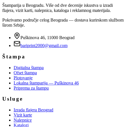
Štamparija u Beogradu. Više od dve decenije iskustva u izradi
flajera, vizit karti, nalepnica, kataloga i reklamnog materijala.
Pokrivamo područje celog Beograda — dostava kurirskom službom
širom Srbije.
Puškinova 46, 11000 Beograd
bariprint2000@gmail.com
Štampa
Digitalna štampa
Ofset štampa
Plotovanje
Lokalna štamparija — Puškinova 46
Priprema za štampu
Usluge
Izrada flajera Beograd
Vizit karte
Nalepnice
Katalozi