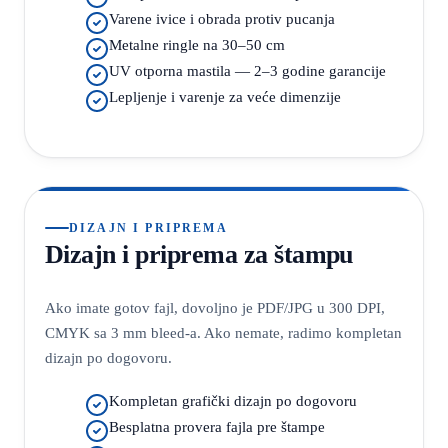
Varene ivice i obrada protiv pucanja
Metalne ringle na 30–50 cm
UV otporna mastila — 2–3 godine garancije
Lepljenje i varenje za veće dimenzije
DIZAJN I PRIPREMA
Dizajn i priprema za štampu
Ako imate gotov fajl, dovoljno je PDF/JPG u 300 DPI,
CMYK sa 3 mm bleed-a. Ako nemate, radimo kompletan
dizajn po dogovoru.
Kompletan grafički dizajn po dogovoru
Besplatna provera fajla pre štampe