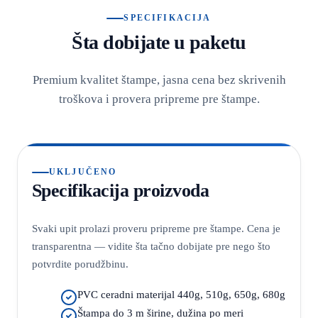
SPECIFIKACIJA
Šta dobijate u paketu
Premium kvalitet štampe, jasna cena bez skrivenih
troškova i provera pripreme pre štampe.
UKLJUČENO
Specifikacija proizvoda
Svaki upit prolazi proveru pripreme pre štampe. Cena je
transparentna — vidite šta tačno dobijate pre nego što
potvrdite porudžbinu.
PVC ceradni materijal 440g, 510g, 650g, 680g
Štampa do 3 m širine, dužina po meri