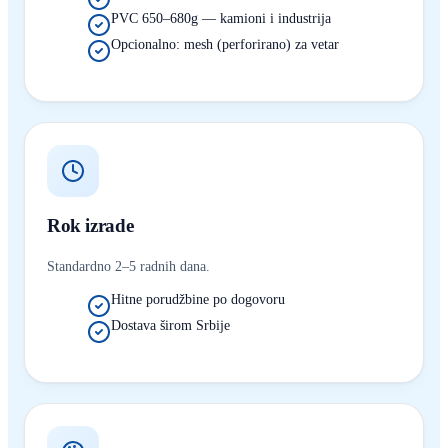
PVC 650–680g — kamioni i industrija
Opcionalno: mesh (perforirano) za vetar
Rok izrade
Standardno 2–5 radnih dana.
Hitne porudžbine po dogovoru
Dostava širom Srbije