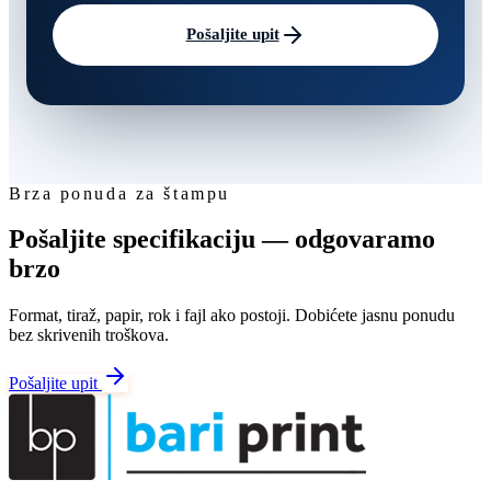
Pošaljite upit
Brza ponuda za štampu
Pošaljite specifikaciju — odgovaramo
brzo
Format, tiraž, papir, rok i fajl ako postoji. Dobićete jasnu ponudu
bez skrivenih troškova.
Pošaljite upit