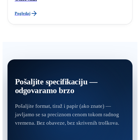
Pogledaj
Pošaljite specifikaciju —
odgovaramo brzo
Pošaljite format, tiraž i papir (ako znate) —
javljamo se sa preciznom cenom tokom radnog
vremena. Bez obaveze, bez skrivenih troškova.