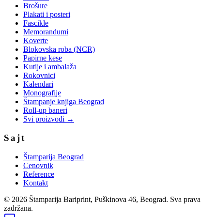
Brošure
Plakati i posteri
Fascikle
Memorandumi
Koverte
Blokovska roba (NCR)
Papirne kese
Kutije i ambalaža
Rokovnici
Kalendari
Monografije
Štampanje knjiga Beograd
Roll-up baneri
Svi proizvodi →
Sajt
Štamparija Beograd
Cenovnik
Reference
Kontakt
©
2026
Štamparija Bariprint, Puškinova 46, Beograd. Sva prava
zadržana.