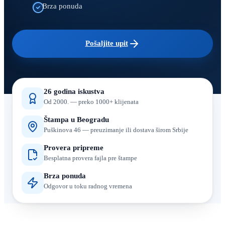
Brza ponuda
Pošaljite upit
26 godina iskustva
Od 2000. — preko 1000+ klijenata
Štampa u Beogradu
Puškinova 46 — preuzimanje ili dostava širom Srbije
Provera pripreme
Besplatna provera fajla pre štampe
Brza ponuda
Odgovor u toku radnog vremena