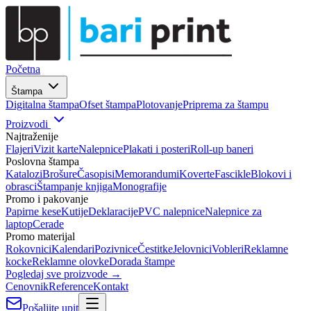
Početna
Štampa
Digitalna štampa
Ofset štampa
Plotovanje
Priprema za štampu
Proizvodi
Najtraženije
Flajeri
Vizit karte
Nalepnice
Plakati i posteri
Roll-up baneri
Poslovna štampa
Katalozi
Brošure
Časopisi
Memorandumi
Koverte
Fascikle
Blokovi i
obrasci
Štampanje knjiga
Monografije
Promo i pakovanje
Papirne kese
Kutije
Deklaracije
PVC nalepnice
Nalepnice za
laptop
Cerade
Promo materijal
Rokovnici
Kalendari
Pozivnice
Čestitke
Jelovnici
Vobleri
Reklamne
kocke
Reklamne olovke
Dorada štampe
Pogledaj sve proizvode →
Cenovnik
Reference
Kontakt
Pošaljite upit