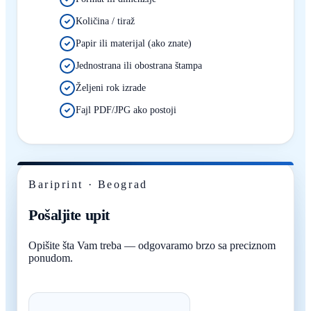
Količina / tiraž
Papir ili materijal (ako znate)
Jednostrana ili obostrana štampa
Željeni rok izrade
Fajl PDF/JPG ako postoji
Bariprint · Beograd
Pošaljite upit
Opišite šta Vam treba — odgovaramo brzo sa preciznom
ponudom.