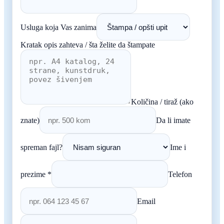
Usluga koja Vas zanima
Kratak opis zahteva / šta želite da štampate
Količina / tiraž (ako
znate)
Da li imate
spreman fajl?
Ime i
prezime *
Telefon
Email