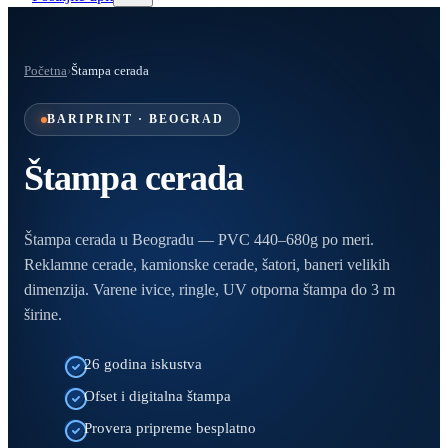
Početna
›
Štampa cerada
BARIPRINT · BEOGRAD
Štampa cerada
Štampa cerada u Beogradu — PVC 440–680g po meri.
Reklamne cerade, kamionske cerade, šatori, baneri velikih
dimenzija. Varene ivice, ringle, UV otporna štampa do 3 m
širine.
26 godina iskustva
Ofset i digitalna štampa
Provera pripreme besplatno