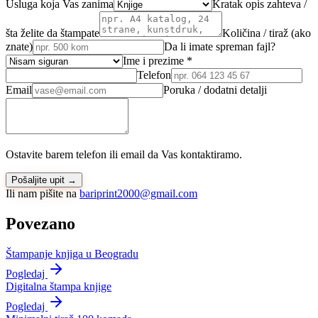
Usluga koja Vas zanima
Kratak opis zahteva /
šta želite da štampate
Količina / tiraž (ako
znate)
Da li imate spreman fajl?
Ime i prezime *
Telefon
Email
Poruka / dodatni detalji
Ostavite barem telefon ili email da Vas kontaktiramo.
Pošaljite upit →
Ili nam pišite na
bariprint2000@gmail.com
Povezano
Štampanje knjiga u Beogradu
Pogledaj
Digitalna štampa knjige
Pogledaj