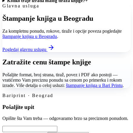
Koliko traje izrada malog tiraža knjige?
+
Glavna usluga
Štampanje knjiga u Beogradu
Za kompletnu ponudu, rokove, tiraže i opcije poveza pogledajte
štampanje knjiga u Beogradu
.
Pogledaj glavnu uslugu
Zatražite cenu štampe knjige
Pošaljite format, broj strana, tiraž, povez i PDF ako postoji —
vratićemo Vam preciznu ponudu sa cenom po primerku i rokom
izrade. Više detalja o celoj usluzi:
štampanje knjiga u Bari Printu
.
Bariprint · Beograd
Pošaljite upit
Opišite šta Vam treba — odgovaramo brzo sa preciznom ponudom.