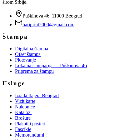
širom Srbije.
Puškinova 46, 11000 Beograd
bariprint2000@gmail.com
Štampa
Digitalna štampa
Ofset štampa
Plotovanje
Lokalna štamparija — Puškinova 46
Priprema za štampu
Usluge
Izrada flajera Beograd
Vizit karte
Nalepnice
Katalozi
Brošure
Plakati i posteri
Fascikle
Memorandumi