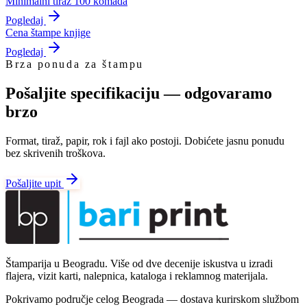
Minimalni tiraž 100 komada
Pogledaj
Cena štampe knjige
Pogledaj
Brza ponuda za štampu
Pošaljite specifikaciju — odgovaramo
brzo
Format, tiraž, papir, rok i fajl ako postoji. Dobićete jasnu ponudu
bez skrivenih troškova.
Pošaljite upit
Štamparija u Beogradu. Više od dve decenije iskustva u izradi
flajera, vizit karti, nalepnica, kataloga i reklamnog materijala.
Pokrivamo područje celog Beograda — dostava kurirskom službom