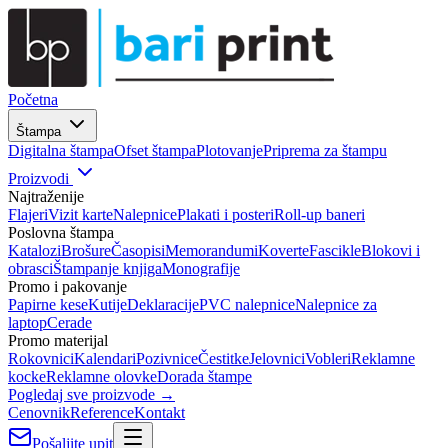
Početna
Štampa
Digitalna štampa
Ofset štampa
Plotovanje
Priprema za štampu
Proizvodi
Najtraženije
Flajeri
Vizit karte
Nalepnice
Plakati i posteri
Roll-up baneri
Poslovna štampa
Katalozi
Brošure
Časopisi
Memorandumi
Koverte
Fascikle
Blokovi i
obrasci
Štampanje knjiga
Monografije
Promo i pakovanje
Papirne kese
Kutije
Deklaracije
PVC nalepnice
Nalepnice za
laptop
Cerade
Promo materijal
Rokovnici
Kalendari
Pozivnice
Čestitke
Jelovnici
Vobleri
Reklamne
kocke
Reklamne olovke
Dorada štampe
Pogledaj sve proizvode →
Cenovnik
Reference
Kontakt
Pošaljite upit