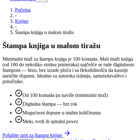
Početna
›
Knjige
›
Štampa knjiga u malom tiražu
Štampa knjiga u malom tiražu
Minimalni tiraž za štampu knjiga je 100 komada. Mali tiraži knjiga
(od 100 do nekoliko stotina primeraka) najčešće se rade digitalnom
štampom — brzo, bez izrade ploča i sa fleksibilnošću da kasnije
naručite dopunu. Idealno za autorska izdanja, samoizdavaštvo i
priručnike.
Od 100 komada pa naviše (minimalni tiraž)
Digitalna štampa — brz rok
Mogućnost dopune u malim količinama
Meki, tvrdi ili spiralni povez
Pošaljite upit za štampu knjige