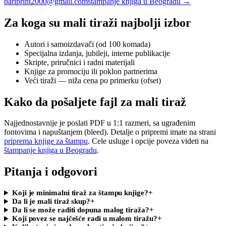
bariprint2000@gmail.com
štampanje knjiga u Beogradu
→
Za koga su mali tiraži najbolji izbor
Autori i samoizdavači (od 100 komada)
Specijalna izdanja, jubileji, interne publikacije
Skripte, priručnici i radni materijali
Knjige za promociju ili poklon partnerima
Veći tiraži — niža cena po primerku (ofset)
Kako da pošaljete fajl za mali tiraž
Najjednostavnije je poslati PDF u 1:1 razmeri, sa ugrađenim
fontovima i napuštanjem (bleed). Detalje o pripremi imate na strani
priprema knjige za štampu
. Cele usluge i opcije poveza videti na
štampanje knjiga u Beogradu
.
Pitanja i odgovori
Koji je minimalni tiraž za štampu knjige?
+
Da li je mali tiraž skup?
+
Da li se može raditi dopuna malog tiraža?
+
Koji povez se najčešće radi u malom tiražu?
+