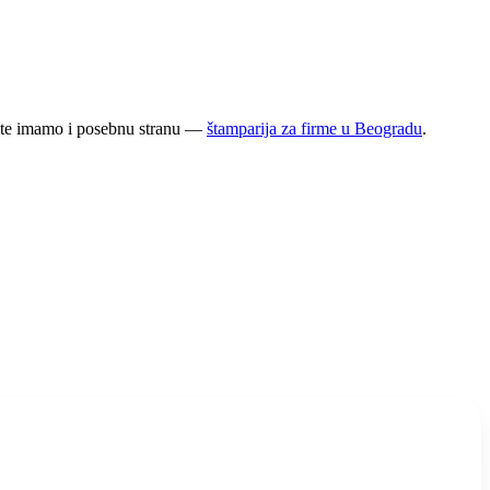
jente imamo i posebnu stranu —
štamparija za firme u Beogradu
.