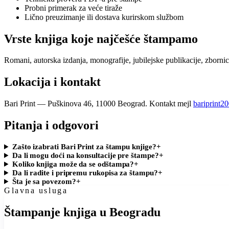
Probni primerak za veće tiraže
Lično preuzimanje ili dostava kurirskom službom
Vrste knjiga koje najčešće štampamo
Romani, autorska izdanja, monografije, jubilejske publikacije, zbornici
Lokacija i kontakt
Bari Print — Puškinova 46, 11000 Beograd. Kontakt mejl
bariprint
Pitanja i odgovori
Zašto izabrati Bari Print za štampu knjige?
+
Da li mogu doći na konsultacije pre štampe?
+
Koliko knjiga može da se odštampa?
+
Da li radite i pripremu rukopisa za štampu?
+
Šta je sa povezom?
+
Glavna usluga
Štampanje knjiga u Beogradu