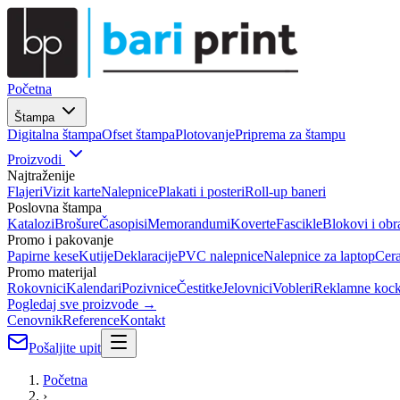
Početna
Štampa
Digitalna štampa
Ofset štampa
Plotovanje
Priprema za štampu
Proizvodi
Najtraženije
Flajeri
Vizit karte
Nalepnice
Plakati i posteri
Roll-up baneri
Poslovna štampa
Katalozi
Brošure
Časopisi
Memorandumi
Koverte
Fascikle
Blokovi i obr
Promo i pakovanje
Papirne kese
Kutije
Deklaracije
PVC nalepnice
Nalepnice za laptop
Cer
Promo materijal
Rokovnici
Kalendari
Pozivnice
Čestitke
Jelovnici
Vobleri
Reklamne koc
Pogledaj sve proizvode →
Cenovnik
Reference
Kontakt
Pošaljite upit
Početna
›