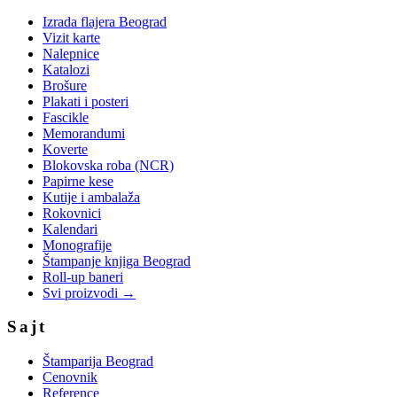
Izrada flajera Beograd
Vizit karte
Nalepnice
Katalozi
Brošure
Plakati i posteri
Fascikle
Memorandumi
Koverte
Blokovska roba (NCR)
Papirne kese
Kutije i ambalaža
Rokovnici
Kalendari
Monografije
Štampanje knjiga Beograd
Roll-up baneri
Svi proizvodi →
Sajt
Štamparija Beograd
Cenovnik
Reference