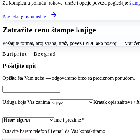
Za kompletnu ponudu, rokove, tiraže i opcije poveza pogledajte
štam
Pogledaj glavnu uslugu
Zatražite cenu štampe knjige
Pošaljite format, broj strana, tiraž, povez i PDF ako postoji — vrati
Bariprint · Beograd
Pošaljite upit
Opišite šta Vam treba — odgovaramo brzo sa preciznom ponudom.
Usluga koja Vas zanima
Kratak opis zahteva / št
Ime i prezime *
Ostavite barem telefon ili email da Vas kontaktiramo.