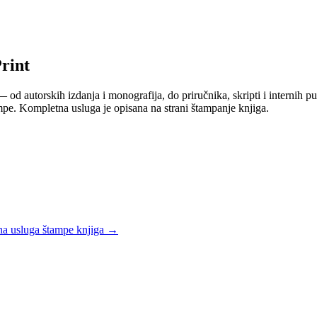
rint
 od autorskih izdanja i monografija, do priručnika, skripti i internih p
tampe. Kompletna usluga je opisana na strani štampanje knjiga.
a usluga štampe knjiga
→