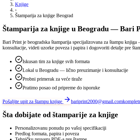
Knjige
›
Štamparija za knjige Beograd
Štamparija za knjige u Beogradu — Bari P
Bari Print je beogradska štamparija specijalizovana za štampu knjiga —
konsultacije, videti uzorke poveza i papira i dogovoriti detalje pre š
Iskusan tim za knjige svih formata
Lokal u Beogradu — lično preuzimanje i konsultacije
Probni primerak za veće tiraže
Pratimo posao od pripreme do isporuke
Pošaljite upit za štampu knjige
bariprint2000@gmail.com
kompletn
Šta dobijate od štamparije za knjige
Personalizovanu ponudu po vašoj specifikaciji
Predlog formata, papira i poveza
Tehničku proveru PDF-a pre štampe