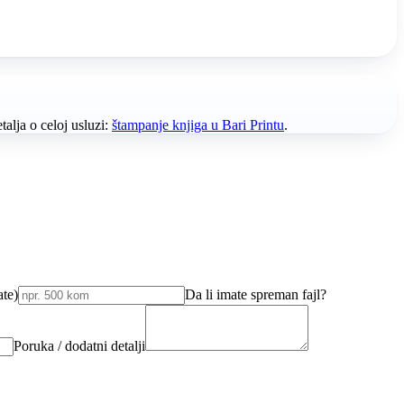
lja o celoj usluzi:
štampanje knjiga u Bari Printu
.
ate)
Da li imate spreman fajl?
Poruka / dodatni detalji