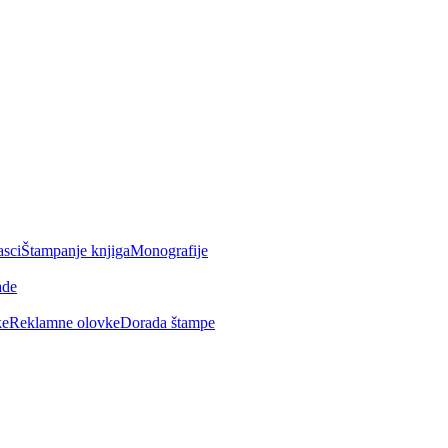
asci
Štampanje knjiga
Monografije
ade
ke
Reklamne olovke
Dorada štampe