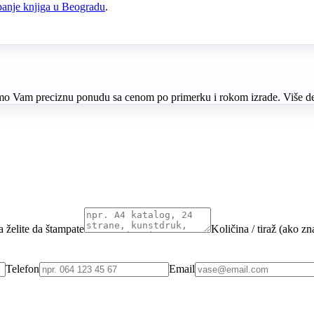
panje knjiga u Beogradu
.
ćemo Vam preciznu ponudu sa cenom po primerku i rokom izrade. Više deta
a želite da štampate
Količina / tiraž (ako zn
Telefon
Email