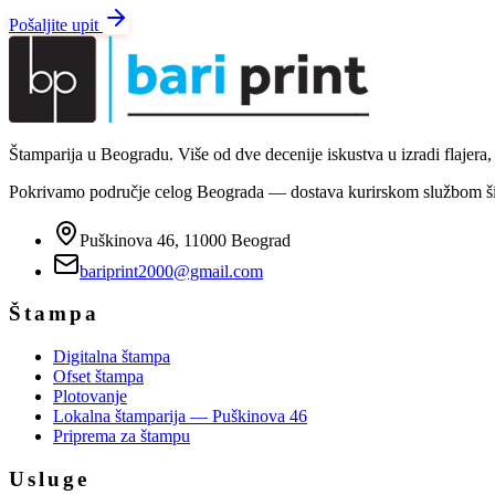
Pošaljite upit
Štamparija u Beogradu. Više od dve decenije iskustva u izradi flajera, 
Pokrivamo područje celog Beograda — dostava kurirskom službom ši
Puškinova 46, 11000 Beograd
bariprint2000@gmail.com
Štampa
Digitalna štampa
Ofset štampa
Plotovanje
Lokalna štamparija — Puškinova 46
Priprema za štampu
Usluge