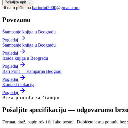
Pošaljite upit →
Ili nam pišite na
bariprint2000@gmail.com
Povezano
Štampanje knjiga u Beogradu
Pogledaj
Štampanje knjiga u Beogradu
Pogledaj
Izrada knjiga u Beogradu
Pogledaj
Bari Print — štamparija Beograd
Pogledaj
Kontakt i lokacija
Pogledaj
Brza ponuda za štampu
Pošaljite specifikaciju — odgovaramo brz
Format, tiraž, papir, rok i fajl ako postoji. Dobićete jasnu ponudu bez