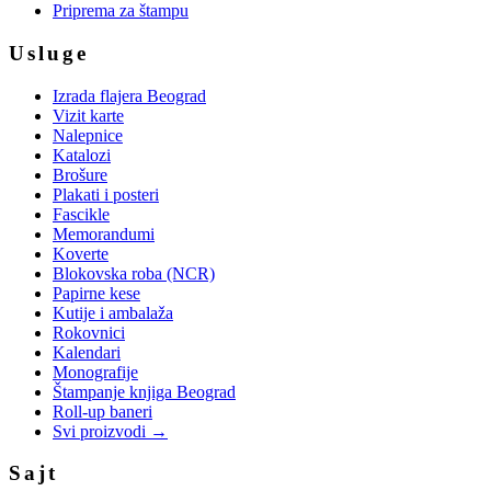
Priprema za štampu
Usluge
Izrada flajera Beograd
Vizit karte
Nalepnice
Katalozi
Brošure
Plakati i posteri
Fascikle
Memorandumi
Koverte
Blokovska roba (NCR)
Papirne kese
Kutije i ambalaža
Rokovnici
Kalendari
Monografije
Štampanje knjiga Beograd
Roll-up baneri
Svi proizvodi →
Sajt