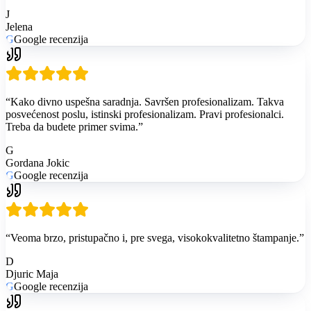
J
Jelena
G
Google recenzija
“
Kako divno uspešna saradnja. Savršen profesionalizam. Takva
posvećenost poslu, istinski profesionalizam. Pravi profesionalci.
Treba da budete primer svima.
”
G
Gordana Jokic
G
Google recenzija
“
Veoma brzo, pristupačno i, pre svega, visokokvalitetno štampanje.
”
D
Djuric Maja
G
Google recenzija