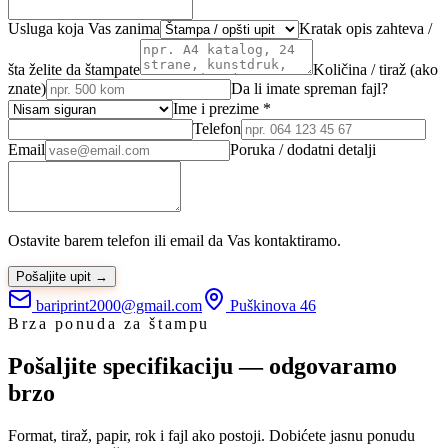
Usluga koja Vas zanima
Kratak opis zahteva /
šta želite da štampate
Količina / tiraž (ako
znate)
Da li imate spreman fajl?
Ime i prezime *
Telefon
Email
Poruka / dodatni detalji
Ostavite barem telefon ili email da Vas kontaktiramo.
Pošaljite upit →
bariprint2000@gmail.com
Puškinova 46
Brza ponuda za štampu
Pošaljite specifikaciju — odgovaramo
brzo
Format, tiraž, papir, rok i fajl ako postoji. Dobićete jasnu ponudu