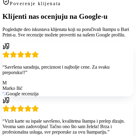
Poverenje klijenata
Klijenti nas ocenjuju na Google-u
Pogledajte deo iskustava klijenata koji su poručivali štampu u Bari
Print-u. Sve recenzije možete proveriti na našem Google profilu.
“
Savršena saradnja, preciznost i najbolje cene. Za svaku
preporuku!!
”
M
Marko Ilić
G
Google recenzija
“
Vizit karte su ispale savršeno, kvalitetna štampa i prelep dizajn.
Veoma sam zadovoljna! Tačno ono što sam želela! Brza i
profesionalna usluga, sve preporuke za ovu štampariju.
”