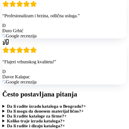
“
Profesionalizam i brzina, odlična usluga.
”
Đ
Đuro Grbić
G
Google recenzija
“
Flajeri vrhunskog kvaliteta!
”
D
Davor Kalapac
G
Google recenzija
Često postavljana pitanja
Da li radite izradu kataloga u Beogradu?
+
Da li mogu da donesem materijal lično?
+
Da li radite kataloge za firme?
+
Koliko traje izrada kataloga?
+
Da li radite i dizajn kataloga?
+