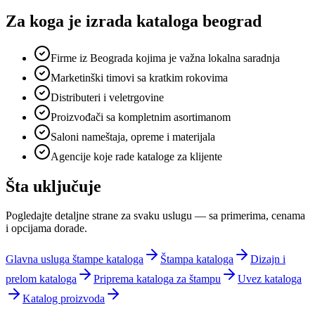
Za koga je
izrada kataloga beograd
Firme iz Beograda kojima je važna lokalna saradnja
Marketinški timovi sa kratkim rokovima
Distributeri i veletrgovine
Proizvođači sa kompletnim asortimanom
Saloni nameštaja, opreme i materijala
Agencije koje rade kataloge za klijente
Šta uključuje
Pogledajte detaljne strane za svaku uslugu — sa primerima, cenama
i opcijama dorade.
Glavna usluga štampe kataloga
Štampa kataloga
Dizajn i
prelom kataloga
Priprema kataloga za štampu
Uvez kataloga
Katalog proizvoda