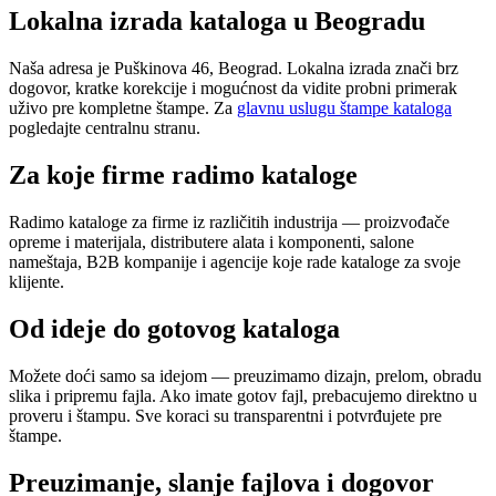
Lokalna izrada kataloga u Beogradu
Naša adresa je Puškinova 46, Beograd. Lokalna izrada znači brz
dogovor, kratke korekcije i mogućnost da vidite probni primerak
uživo pre kompletne štampe. Za
glavnu uslugu štampe kataloga
pogledajte centralnu stranu.
Za koje firme radimo kataloge
Radimo kataloge za firme iz različitih industrija — proizvođače
opreme i materijala, distributere alata i komponenti, salone
nameštaja, B2B kompanije i agencije koje rade kataloge za svoje
klijente.
Od ideje do gotovog kataloga
Možete doći samo sa idejom — preuzimamo dizajn, prelom, obradu
slika i pripremu fajla. Ako imate gotov fajl, prebacujemo direktno u
proveru i štampu. Sve koraci su transparentni i potvrđujete pre
štampe.
Preuzimanje, slanje fajlova i dogovor