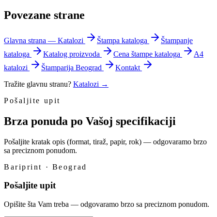
Povezane strane
Glavna strana — Katalozi
Štampa kataloga
Štampanje
kataloga
Katalog proizvoda
Cena štampe kataloga
A4
katalozi
Štamparija Beograd
Kontakt
Tražite glavnu stranu?
Katalozi
→
Pošaljite upit
Brza ponuda po Vašoj specifikaciji
Pošaljite kratak opis (format, tiraž, papir, rok) — odgovaramo brzo
sa preciznom ponudom.
Bariprint · Beograd
Pošaljite upit
Opišite šta Vam treba — odgovaramo brzo sa preciznom ponudom.