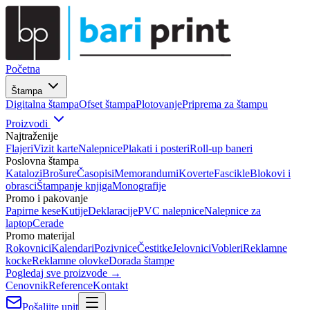
Početna
Štampa
Digitalna štampa
Ofset štampa
Plotovanje
Priprema za štampu
Proizvodi
Najtraženije
Flajeri
Vizit karte
Nalepnice
Plakati i posteri
Roll-up baneri
Poslovna štampa
Katalozi
Brošure
Časopisi
Memorandumi
Koverte
Fascikle
Blokovi i
obrasci
Štampanje knjiga
Monografije
Promo i pakovanje
Papirne kese
Kutije
Deklaracije
PVC nalepnice
Nalepnice za
laptop
Cerade
Promo materijal
Rokovnici
Kalendari
Pozivnice
Čestitke
Jelovnici
Vobleri
Reklamne
kocke
Reklamne olovke
Dorada štampe
Pogledaj sve proizvode →
Cenovnik
Reference
Kontakt
Pošaljite upit