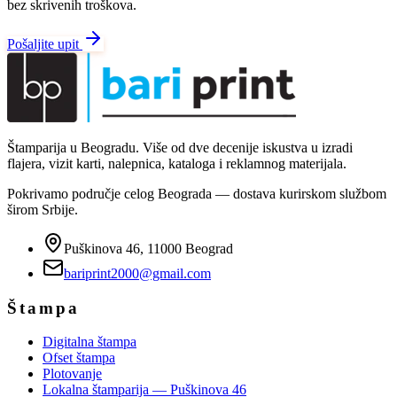
bez skrivenih troškova.
Pošaljite upit
Štamparija u Beogradu. Više od dve decenije iskustva u izradi
flajera, vizit karti, nalepnica, kataloga i reklamnog materijala.
Pokrivamo područje celog Beograda — dostava kurirskom službom
širom Srbije.
Puškinova 46, 11000 Beograd
bariprint2000@gmail.com
Štampa
Digitalna štampa
Ofset štampa
Plotovanje
Lokalna štamparija — Puškinova 46