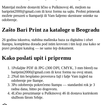
Materijal možete dostaviti lično u Puškinovoj 46, mejlom na
bariprint2000@gmail.com ili kroz formu na sajtu. Probni primerak
možete preuzeti u štampariji ili Vam šaljemo skenirane snimke na
odobrenje.
Zašto Bari Print za kataloge u Beogradu
26 godina iskustva, stabilna mašinska baza za digitalnu i ofset
štampu, kompletna dorada pod istim krovom i tim koji zna kako se
pravi prodajni katalog — ne samo lep dokument.
Kako poslati upit i pripremu
1
Pošaljite PDF ili JPG (300 DPI, CMYK, 3 mm bleed) na
bariprint2000@gmail.com ili kroz formu na ovoj strani.
2
Naš tim besplatno proverava fajl i šalje Vam izgled na
odobrenje pre štampe.
3
Po odobrenju pokrećemo štampu — standardni rok je 3
radna dana, hitno po dogovoru.
4
Lično preuzimanje u Puškinovoj 46 ili dostava kurirskom
službom širom Srbije.